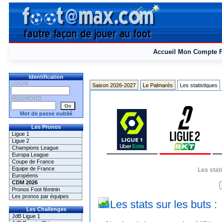
Accueil
Mon Compte
Identification
LOGIN
Saison 2026-2027
Le Palmarès
Les statistiques
PASSWORD
Mot de passe oublié
Les Pronos
Ligue 1
Ligue 2
Champions League
Europa League
Coupe de France
Equipe de France
Les stat
Européens
CDM 2026
Pronos Foot féminin
Les pronos par équipes
Les stats sur les buts :
Les Challenges
JdB Ligue 1