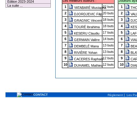
Les meilleurs buteurs :
Joueurs ayant
Edition 2023-2024
La suite ...
1
22 buts
1
YATABARÉ Mustapha
THO
2
20 buts
2
DJORDJEVIC Filip
VALD
3
18 buts
3
GRAGNIC Vincent
DJOR
4
18 buts
4
TOURÉ Ibrahima
KES
5
17 buts
5
KESERU Claudiu
LAF
6
14 buts
6
GERMAIN Valère
VIAL
7
13 buts
7
DEMBELÉ Mana
BEA
8
13 buts
8
RIVIÈRE Yohan
BLA
9
12 buts
9
CACERES Raphaël
CAR
10
12 buts
10
DUHAMEL Mathieu
DIA
CONTACT
|
Règlement
Les Par