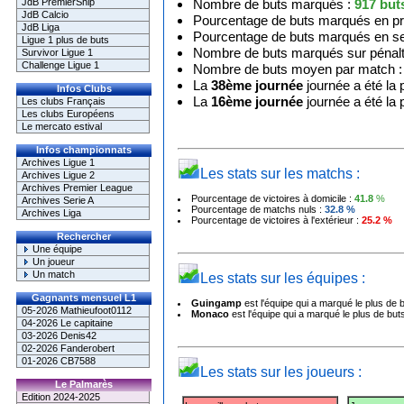
JdB PremierShip
Nombre de buts marqués :
917
but
JdB Calcio
Pourcentage de buts marqués en p
JdB Liga
Pourcentage de buts marqués en s
Ligue 1 plus de buts
Nombre de buts marqués sur pénalt
Survivor Ligue 1
Challenge Ligue 1
Nombre de buts moyen par match 
La
38ème journée
journée a été la 
Infos Clubs
La
16ème journée
journée a été la
Les clubs Français
Les clubs Européens
Le mercato estival
Infos championnats
Archives Ligue 1
Les stats sur les matchs :
Archives Ligue 2
Archives Premier League
Pourcentage de victoires à domicile :
41.8
%
Archives Serie A
Pourcentage de matchs nuls :
32.8
%
Archives Liga
Pourcentage de victoires à l'extérieur :
25.2
%
Rechercher
Une équipe
Un joueur
Un match
Les stats sur les équipes :
Gagnants mensuel L1
Guingamp
est l'équipe qui a marqué le plus de b
05-2026 Mathieufoot0112
Monaco
est l'équipe qui a marqué le plus de buts
04-2026 Le capitaine
03-2026 Denis42
02-2026 Fanderobert
01-2026 CB7588
Les stats sur les joueurs :
Le Palmarès
Edition 2024-2025