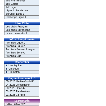
JdB PremierShip
JdB Calcio
JdB Liga
Ligue 1 plus de buts
Survivor Ligue 1
Challenge Ligue 1
Infos Clubs
Les clubs Français
Les clubs Européens
Le mercato estival
Infos championnats
Archives Ligue 1
Archives Ligue 2
Archives Premier League
Archives Serie A
Archives Liga
Rechercher
Une équipe
Un joueur
Un match
Gagnants mensuel L1
05-2026 Mathieufoot0112
04-2026 Le capitaine
03-2026 Denis42
02-2026 Fanderobert
01-2026 CB7588
Le Palmarès
Edition 2024-2025