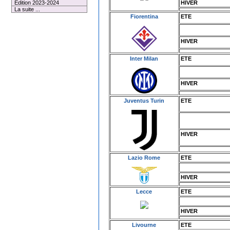
HIVER
Edition 2023-2024
La suite ...
Fiorentina
ETE
HIVER
Inter Milan
ETE
HIVER
Juventus Turin
ETE
HIVER
Lazio Rome
ETE
HIVER
Lecce
ETE
HIVER
Livourne
ETE