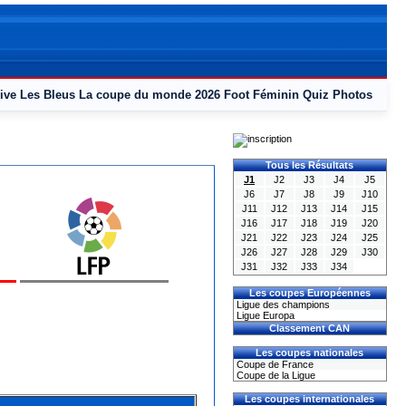
ive
Les Bleus
La coupe du monde 2026
Foot Féminin
Quiz
Photos
Tous les Résultats
J1
J2
J3
J4
J5
J6
J7
J8
J9
J10
J11
J12
J13
J14
J15
J16
J17
J18
J19
J20
J21
J22
J23
J24
J25
J26
J27
J28
J29
J30
J31
J32
J33
J34
Les coupes Européennes
Ligue des champions
Ligue Europa
Classement CAN
Les coupes nationales
Coupe de France
Coupe de la Ligue
Les coupes internationales