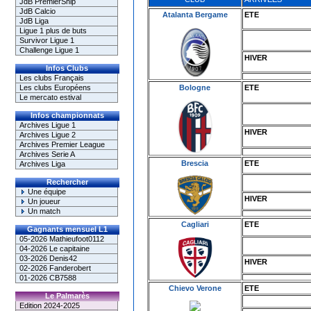
JdB PremierShip
JdB Calcio
Atalanta Bergame
ETE
JdB Liga
Ligue 1 plus de buts
Survivor Ligue 1
Challenge Ligue 1
HIVER
Infos Clubs
Les clubs Français
Bologne
ETE
Les clubs Européens
Le mercato estival
Infos championnats
Archives Ligue 1
HIVER
Archives Ligue 2
Archives Premier League
Archives Serie A
Brescia
ETE
Archives Liga
Rechercher
Une équipe
HIVER
Un joueur
Un match
Cagliari
ETE
Gagnants mensuel L1
05-2026 Mathieufoot0112
04-2026 Le capitaine
03-2026 Denis42
HIVER
02-2026 Fanderobert
01-2026 CB7588
Chievo Verone
ETE
Le Palmarès
Edition 2024-2025