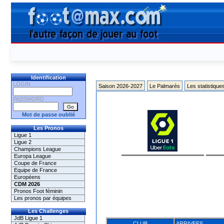
Identification
LOGIN
Saison 2026-2027
Le Palmarès
Les statistique
PASSWORD
Mot de passe oublié
Les Pronos
Ligue 1
Ligue 2
Champions League
Europa League
Coupe de France
Equipe de France
Européens
CDM 2026
Pronos Foot féminin
Les pronos par équipes
Les Challenges
JdB Ligue 1
CLUB
ARRIVEES