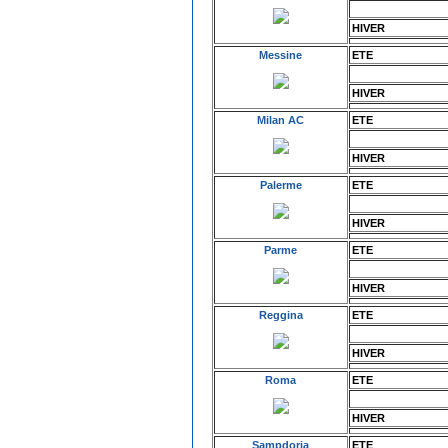
HIVER
Messine
ETE
HIVER
Milan AC
ETE
HIVER
Palerme
ETE
HIVER
Parme
ETE
HIVER
Reggina
ETE
HIVER
Roma
ETE
HIVER
Sampdoria
ETE