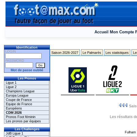
Accueil
Mon Compte
Identification
LOGIN
Saison 2026-2027
Le Palmarès
Les statistiques
Le
PASSWORD
Mot de passe oublié
Les Pronos
Ligue 1
Ligue 2
Champions League
Europa League
Coupe de France
Equipe de France
Sai
Européens
CDM 2026
Les résultats d
Pronos Foot féminin
Les pronos par équipes
Les Challenges
Fulham
JdB Ligue 1