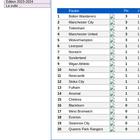
Edition 2023-2024
La suite ...
Equipe
Pts
J
1
Bolton Wanderers
3
1
2
Manchester City
3
1
3
Tottenham
3
1
4
Manchester United
3
1
5
Wolverhampton
3
1
6
Liverpool
1
1
7
Norwich
1
1
8
Sunderland
1
1
9
Wigan Athletic
1
1
10
Aston Villa
1
1
11
Newcastle
1
1
12
Stoke City
1
1
13
Fulham
1
1
14
Arsenal
1
1
15
Chelsea
1
1
16
Blackburn
0
1
17
West Bromwich
0
1
18
Everton
0
1
19
Swansea City
0
1
20
Queens Park Rangers
0
1