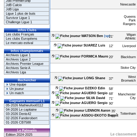
JdB PremierShip
Newcastle
JdB Calcio
JdB Liga
Ligue 1 plus de buts
Queens
Survivor Ligue 1
Park
Challenge Ligue 1
Rangers
Infos Clubs
Les clubs Français
Wigan
WATSON Ben
(sp)
21'
Athletic
Les clubs Européens
Le mercato estival
SUAREZ Luis
12'
Liverpool
Infos championnats
Archives Ligue 1
FORMICA Mauro
20'
Blackburn
Archives Ligue 2
Archives Premier League
Stoke City
Archives Serie A
Archives Liga
West
LONG Shane
37'
Rechercher
Bromwich
Une équipe
DZEKO Edin
58'
Un joueur
AGUERO Sergio
Un match
68'
Manchester
SILVA David
City
71'
Gagnants mensuel L1
AGUERO Sergio
90'
05-2026 Mathieufoot0112
04-2026 Le capitaine
LENNON Aaron
35'
Tottenham
03-2026 Denis42
ASSOU-EKOTO Benoît
63'
02-2026 Fanderobert
01-2026 CB7588
Le Palmarès
Le classement à
Edition 2024-2025