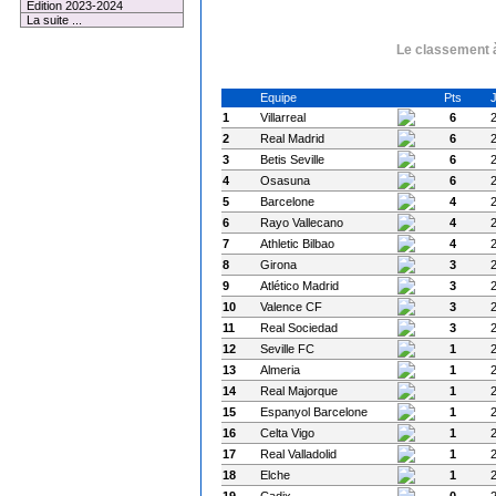
Edition 2023-2024
La suite ...
Le classement à
Equipe
Pts
1
Villarreal
6
2
Real Madrid
6
3
Betis Seville
6
4
Osasuna
6
5
Barcelone
4
6
Rayo Vallecano
4
7
Athletic Bilbao
4
8
Girona
3
9
Atlético Madrid
3
10
Valence CF
3
11
Real Sociedad
3
12
Seville FC
1
13
Almeria
1
14
Real Majorque
1
15
Espanyol Barcelone
1
16
Celta Vigo
1
17
Real Valladolid
1
18
Elche
1
19
Cadix
0