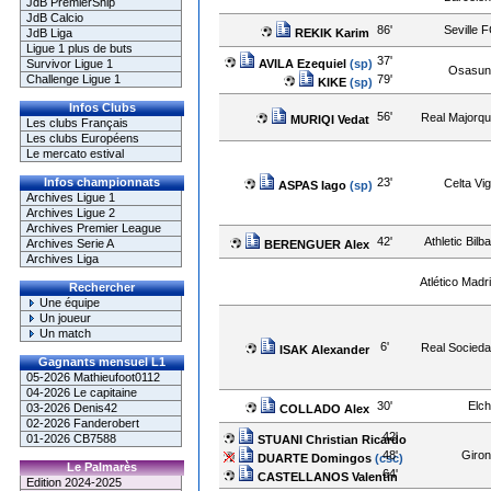
JdB PremierShip
JdB Calcio
86'
Seville 
REKIK Karim
JdB Liga
Ligue 1 plus de buts
37'
AVILA Ezequiel
(sp)
Survivor Ligue 1
Osasun
79'
Challenge Ligue 1
KIKE
(sp)
Infos Clubs
56'
Real Majorq
MURIQI Vedat
Les clubs Français
Les clubs Européens
Le mercato estival
23'
Infos championnats
Celta Vi
ASPAS Iago
(sp)
Archives Ligue 1
Archives Ligue 2
Archives Premier League
42'
Athletic Bilb
Archives Serie A
BERENGUER Alex
Archives Liga
Atlético Madr
Rechercher
Une équipe
Un joueur
Un match
6'
Real Socied
ISAK Alexander
Gagnants mensuel L1
05-2026 Mathieufoot0112
04-2026 Le capitaine
30'
Elc
03-2026 Denis42
COLLADO Alex
02-2026 Fanderobert
42'
01-2026 CB7588
STUANI Christian Ricardo
48'
Giron
DUARTE Domingos
(csc)
Le Palmarès
64'
CASTELLANOS Valentin
Edition 2024-2025