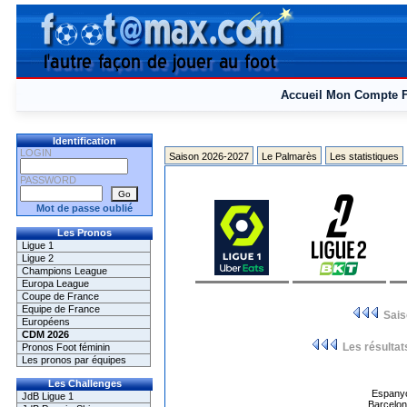
Accueil
Mon Compte
Identification
LOGIN
Saison 2026-2027
Le Palmarès
Les statistiques
PASSWORD
Mot de passe oublié
Les Pronos
Ligue 1
Ligue 2
Champions League
Europa League
Coupe de France
Equipe de France
Sai
Européens
CDM 2026
Les résultat
Pronos Foot féminin
Les pronos par équipes
Les Challenges
Espanyo
JdB Ligue 1
Barcelo