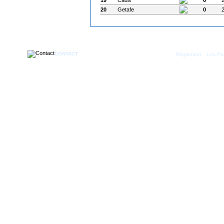
20
Getafe
0
CONTACT
|
Règlement
Les Par