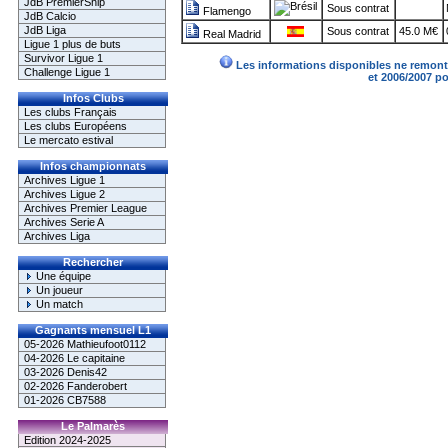
JdB PremierShip
Sous contrat
Flamengo
JdB Calcio
JdB Liga
Sous contrat
45.0 M€
Real Madrid
Ligue 1 plus de buts
Survivor Ligue 1
Les informations disponibles ne remonte
Challenge Ligue 1
et 2006/2007 p
Infos Clubs
Les clubs Français
Les clubs Européens
Le mercato estival
Infos championnats
Archives Ligue 1
Archives Ligue 2
Archives Premier League
Archives Serie A
Archives Liga
Rechercher
Une équipe
Un joueur
Un match
Gagnants mensuel L1
05-2026 Mathieufoot0112
04-2026 Le capitaine
03-2026 Denis42
02-2026 Fanderobert
01-2026 CB7588
Le Palmarès
Edition 2024-2025