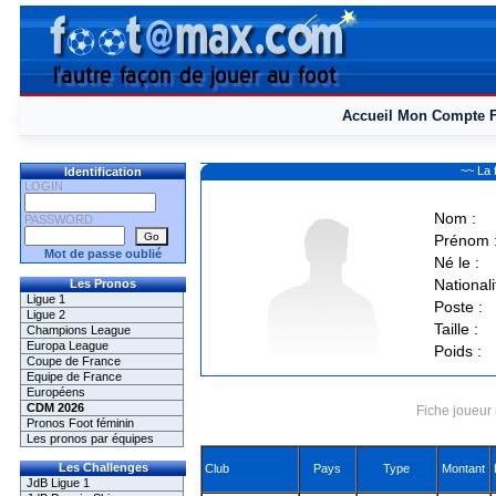
Accueil
Mon Compte
~~ La 
Identification
LOGIN
Nom :
PASSWORD
Prénom 
Mot de passe oublié
Né le :
Nationali
Les Pronos
Ligue 1
Poste :
Ligue 2
Taille :
Champions League
Europa League
Poids :
Coupe de France
Equipe de France
Européens
CDM 2026
Fiche joueur 
Pronos Foot féminin
Les pronos par équipes
Les Challenges
Club
Pays
Type
Montant
JdB Ligue 1