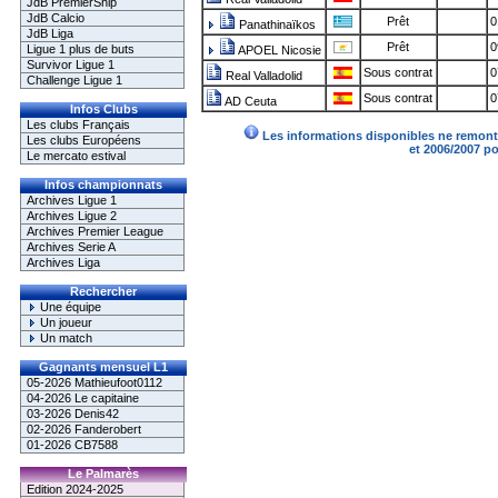
JdB PremierShip
JdB Calcio
Prêt
0
Panathinaïkos
JdB Liga
Prêt
0
Ligue 1 plus de buts
APOEL Nicosie
Survivor Ligue 1
Sous contrat
0
Real Valladolid
Challenge Ligue 1
Sous contrat
0
AD Ceuta
Infos Clubs
Les clubs Français
Les informations disponibles ne remonte
Les clubs Européens
et 2006/2007 p
Le mercato estival
Infos championnats
Archives Ligue 1
Archives Ligue 2
Archives Premier League
Archives Serie A
Archives Liga
Rechercher
Une équipe
Un joueur
Un match
Gagnants mensuel L1
05-2026 Mathieufoot0112
04-2026 Le capitaine
03-2026 Denis42
02-2026 Fanderobert
01-2026 CB7588
Le Palmarès
Edition 2024-2025