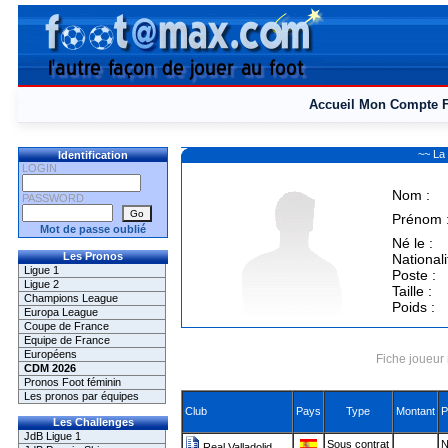
Accueil
Mon Compte
~~ La
Identification
LOGIN
Nom :
PASSWORD
Prénom 
Mot de passe oublié
Né le :
Les Pronos
Nationali
Ligue 1
Poste :
Ligue 2
Taille :
Champions League
Poids :
Europa League
Coupe de France
Equipe de France
Européens
Fiche joueur 
CDM 2026
Pronos Foot féminin
Les pronos par équipes
Club
Pays
Type
Montant
P
Les Challenges
JdB Ligue 1
Sous contrat
N
Real Valladolid