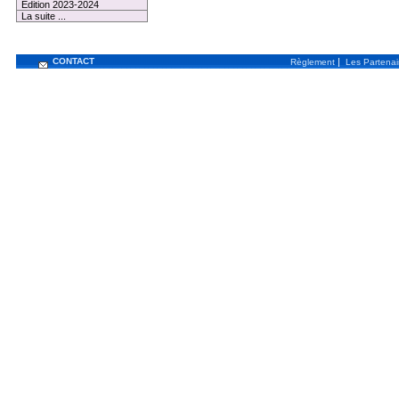
Edition 2023-2024
La suite ...
CONTACT
|
Règlement
Les Partenai