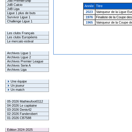
JdB PremierShip
JdB Calcio
Année
Titre
JdB Liga
2023
Vainqueur de la Ligue E
Ligue 1 plus de buts
Survivor Ligue 1
1976
Finaliste de la Coupe de
Challenge Ligue 1
1965
Vainqueur de la Coupe 
Infos Clubs
Les clubs Français
Les clubs Européens
Le mercato estival
Infos championnats
Archives Ligue 1
Archives Ligue 2
Archives Premier League
Archives Serie A
Archives Liga
Rechercher
Une équipe
Un joueur
Un match
Gagnants mensuel L1
05-2026 Mathieufoot0112
04-2026 Le capitaine
03-2026 Denis42
02-2026 Fanderobert
01-2026 CB7588
Le Palmarès
Edition 2024-2025