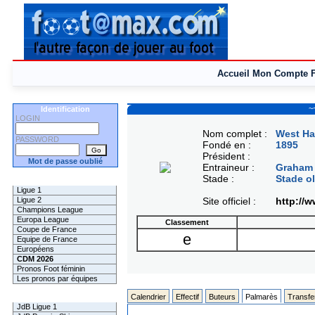
Accueil
Mon Compte
~
Identification
LOGIN
Nom complet :
West Ha
PASSWORD
Fondé en :
1895
Président :
Mot de passe oublié
Entraineur :
Graham
Stade :
Stade o
Les Pronos
Ligue 1
Ligue 2
Site officiel :
http://
Champions League
Europa League
Classement
Coupe de France
e
Equipe de France
Européens
CDM 2026
Pronos Foot féminin
Les pronos par équipes
Les Challenges
Calendrier
Effectif
Buteurs
Palmarès
Transfe
JdB Ligue 1