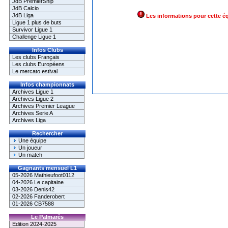
JdB PremierShip
JdB Calcio
JdB Liga
Les informations pour cette é
Ligue 1 plus de buts
Survivor Ligue 1
Challenge Ligue 1
Infos Clubs
Les clubs Français
Les clubs Européens
Le mercato estival
Infos championnats
Archives Ligue 1
Archives Ligue 2
Archives Premier League
Archives Serie A
Archives Liga
Rechercher
Une équipe
Un joueur
Un match
Gagnants mensuel L1
05-2026 Mathieufoot0112
04-2026 Le capitaine
03-2026 Denis42
02-2026 Fanderobert
01-2026 CB7588
Le Palmarès
Edition 2024-2025