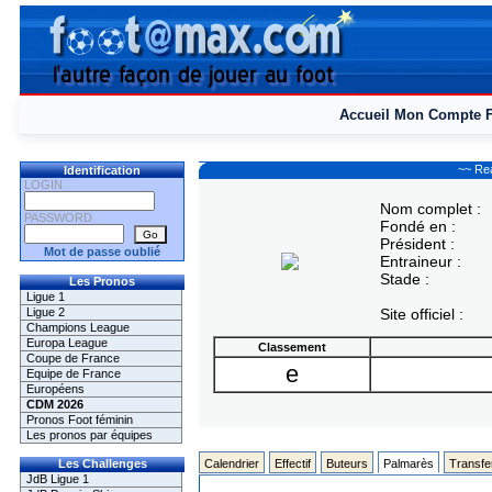
Accueil
Mon Compte
~~ Rea
Identification
LOGIN
Nom complet :
PASSWORD
Fondé en :
Président :
Mot de passe oublié
Entraineur :
Stade :
Les Pronos
Ligue 1
Ligue 2
Site officiel :
Champions League
Europa League
Classement
Coupe de France
e
Equipe de France
Européens
CDM 2026
Pronos Foot féminin
Les pronos par équipes
Les Challenges
Calendrier
Effectif
Buteurs
Palmarès
Transfe
JdB Ligue 1