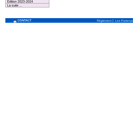
Edition 2023-2024
La suite ...
CONTACT
|
Règlement
Les Partenai