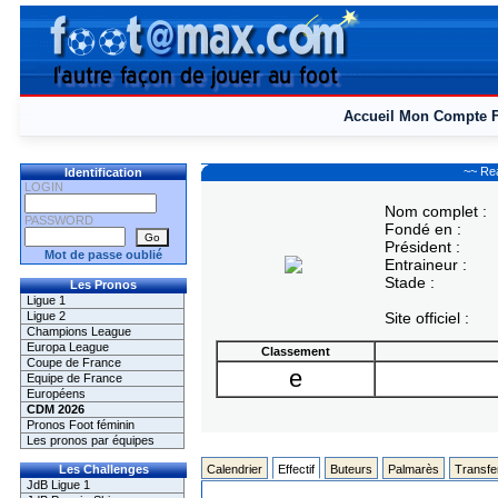
Accueil
Mon Compte
~~ Rea
Identification
LOGIN
Nom complet :
PASSWORD
Fondé en :
Président :
Mot de passe oublié
Entraineur :
Stade :
Les Pronos
Ligue 1
Ligue 2
Site officiel :
Champions League
Europa League
Classement
Coupe de France
e
Equipe de France
Européens
CDM 2026
Pronos Foot féminin
Les pronos par équipes
Les Challenges
Calendrier
Effectif
Buteurs
Palmarès
Transfe
JdB Ligue 1