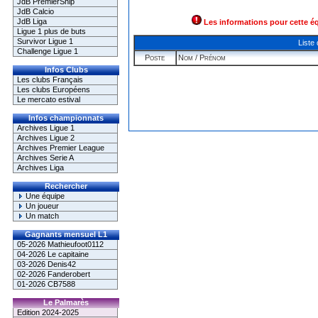
JdB PremierShip
JdB Calcio
JdB Liga
Les informations pour cette é
Ligue 1 plus de buts
Survivor Ligue 1
Liste
Challenge Ligue 1
Poste
Nom / Prénom
Infos Clubs
Les clubs Français
Les clubs Européens
Le mercato estival
Infos championnats
Archives Ligue 1
Archives Ligue 2
Archives Premier League
Archives Serie A
Archives Liga
Rechercher
Une équipe
Un joueur
Un match
Gagnants mensuel L1
05-2026 Mathieufoot0112
04-2026 Le capitaine
03-2026 Denis42
02-2026 Fanderobert
01-2026 CB7588
Le Palmarès
Edition 2024-2025