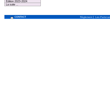
Edition 2023-2024
La suite ...
CONTACT
|
Règlement
Les Partenai