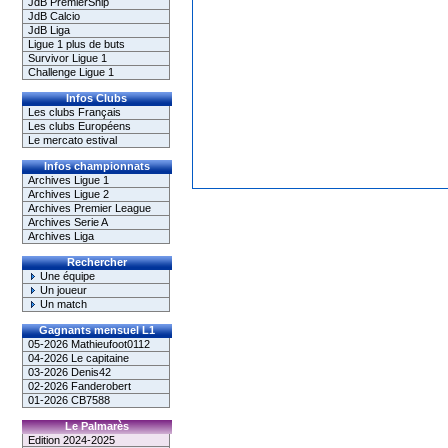
JdB PremierShip
JdB Calcio
JdB Liga
Ligue 1 plus de buts
Survivor Ligue 1
Challenge Ligue 1
Infos Clubs
Les clubs Français
Les clubs Européens
Le mercato estival
Infos championnats
Archives Ligue 1
Archives Ligue 2
Archives Premier League
Archives Serie A
Archives Liga
Rechercher
Une équipe
Un joueur
Un match
Gagnants mensuel L1
05-2026 Mathieufoot0112
04-2026 Le capitaine
03-2026 Denis42
02-2026 Fanderobert
01-2026 CB7588
Le Palmarès
Edition 2024-2025