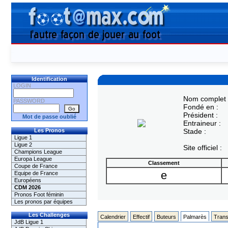
Identification
LOGIN
Nom complet 
PASSWORD
Fondé en :
Président :
Mot de passe oublié
Entraineur :
Les Pronos
Stade :
Ligue 1
Ligue 2
Site officiel :
Champions League
Europa League
Classement
Coupe de France
e
Equipe de France
Européens
CDM 2026
Pronos Foot féminin
Les pronos par équipes
Les Challenges
Calendrier
Effectif
Buteurs
Palmarès
Trans
JdB Ligue 1