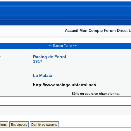
Accueil
Mon Compte
Forum
Direct L
~~ Racing Ferrol ~~
:
Racing de Ferrol
1917
La Malata
http://www.racingclubferrol.net/
Série en cours en championnat
ferts
Entraineurs
Dernières saisons