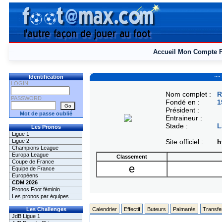
Accueil
Mon Compte
~~ 
Identification
LOGIN
Nom complet :
R
PASSWORD
Fondé en :
1
Président :
Mot de passe oublié
Entraineur :
Stade :
L
Les Pronos
Ligue 1
Ligue 2
Site officiel :
h
Champions League
Europa League
Classement
Coupe de France
e
Equipe de France
Européens
CDM 2026
Pronos Foot féminin
Les pronos par équipes
Les Challenges
Calendrier
Effectif
Buteurs
Palmarès
Transfe
JdB Ligue 1