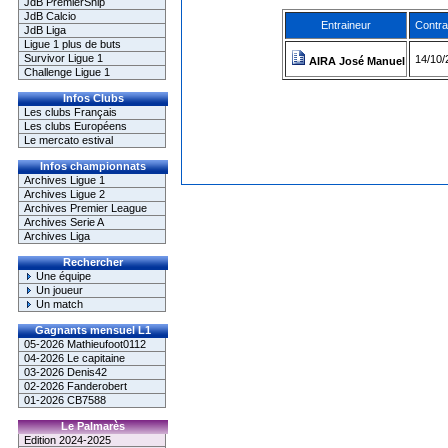
JdB PremierShip
JdB Calcio
Entraineur
Contra
JdB Liga
Ligue 1 plus de buts
Survivor Ligue 1
14/10/
AIRA José Manuel
Challenge Ligue 1
Infos Clubs
Les clubs Français
Les clubs Européens
Le mercato estival
Infos championnats
Archives Ligue 1
Archives Ligue 2
Archives Premier League
Archives Serie A
Archives Liga
Rechercher
Une équipe
Un joueur
Un match
Gagnants mensuel L1
05-2026 Mathieufoot0112
04-2026 Le capitaine
03-2026 Denis42
02-2026 Fanderobert
01-2026 CB7588
Le Palmarès
Edition 2024-2025