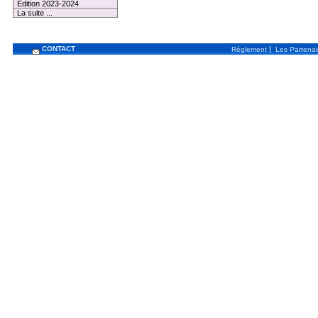
Edition 2023-2024
La suite ...
CONTACT
|
Règlement
Les Partenai