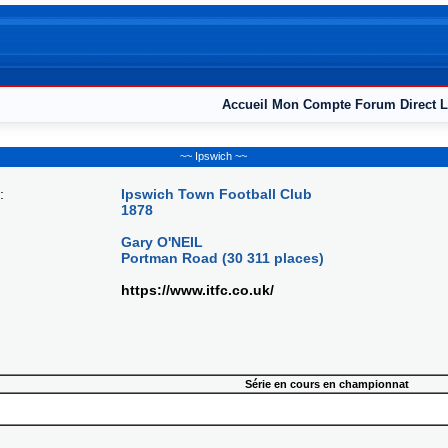
Accueil
Mon Compte
Forum
Direct L
~~ Ipswich ~~
:
Ipswich Town Football Club
1878
Gary O'NEIL
Portman Road (30 311 places)
https://www.itfc.co.uk/
Série en cours en championnat