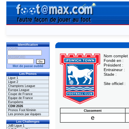
Identification
LOGIN
Nom complet 
PASSWORD
Fondé en :
Président :
Mot de passe oublié
Entraineur :
Les Pronos
Stade :
Ligue 1
Ligue 2
Site officiel :
Champions League
Europa League
Coupe de France
Equipe de France
Européens
CDM 2026
Pronos Foot féminin
Classement
Les pronos par équipes
e
Les Challenges
JdB Ligue 1