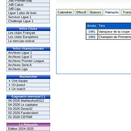
JdB PremierShip
JdB Calcio
JdB Liga
Calendrier
Effectif
Buteurs
Palmarès
Trans
Ligue 1 plus de buts
Survivor Ligue 1
Challenge Ligue 1
Année
Titre
Infos Clubs
1981
Vainqueur de la coupe 
Les clubs Français
Les clubs Européens
1962
Champion de Premiere
Le mercato estival
Infos championnats
Archives Ligue 1
Archives Ligue 2
Archives Premier League
Archives Serie A
Archives Liga
Rechercher
Une équipe
Un joueur
Un match
Gagnants mensuel L1
05-2026 Mathieufoot0112
04-2026 Le capitaine
03-2026 Denis42
02-2026 Fanderobert
01-2026 CB7588
Le Palmarès
Edition 2024-2025