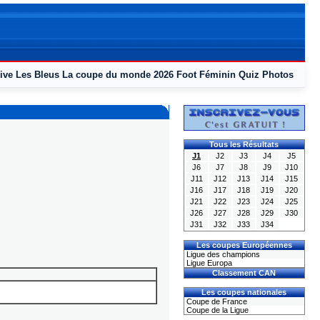
ive
Les Bleus
La coupe du monde 2026
Foot Féminin
Quiz
Photos
Tous les Résultats
J1
J2
J3
J4
J5
J6
J7
J8
J9
J10
J11
J12
J13
J14
J15
J16
J17
J18
J19
J20
J21
J22
J23
J24
J25
J26
J27
J28
J29
J30
J31
J32
J33
J34
Les coupes Européennes
Ligue des champions
Ligue Europa
Classement CAN
Les coupes nationales
Coupe de France
Coupe de la Ligue