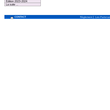
Edition 2023-2024
La suite ...
CONTACT
|
Règlement
Les Partenai