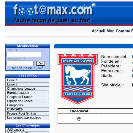
Accueil
Mon Compte
Identification
LOGIN
Nom complet :
PASSWORD
Fondé en :
Président :
Mot de passe oublié
Entraineur :
Stade :
Les Pronos
Ligue 1
Ligue 2
Site officiel :
Champions League
Europa League
Coupe de France
Equipe de France
Européens
CDM 2026
Classement
Pronos Foot féminin
e
Les pronos par équipes
Les Challenges
JdB Ligue 1