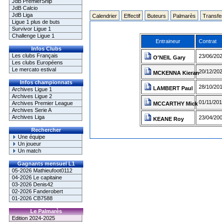
JdB PremierShip
JdB Calcio
JdB Liga
Calendrier
Effectif
Buteurs
Palmarès
Transfe
Ligue 1 plus de buts
Survivor Ligue 1
Challenge Ligue 1
Entraineur
Contrat
Infos Clubs
Les clubs Français
23/06/202
O'NEIL Gary
Les clubs Européens
Le mercato estival
20/12/202
MCKENNA Kieran
Infos championnats
28/10/201
LAMBERT Paul
Archives Ligue 1
Archives Ligue 2
01/11/201
Archives Premier League
MCCARTHY Mick
Archives Serie A
Archives Liga
23/04/200
KEANE Roy
Rechercher
Une équipe
Un joueur
Un match
Gagnants mensuel L1
05-2026 Mathieufoot0112
04-2026 Le capitaine
03-2026 Denis42
02-2026 Fanderobert
01-2026 CB7588
Le Palmarès
Edition 2024-2025