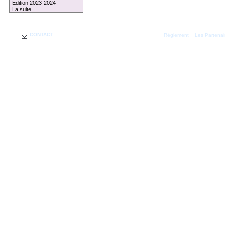
Edition 2023-2024
La suite ...
CONTACT
|
Règlement
Les Partenai