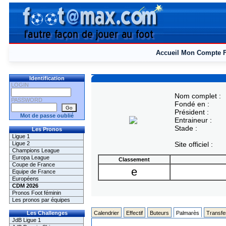
Accueil
Mon Compte
Identification
LOGIN
Nom complet :
PASSWORD
Fondé en :
Président :
Mot de passe oublié
Entraineur :
Stade :
Les Pronos
Ligue 1
Ligue 2
Site officiel :
Champions League
Europa League
Classement
Coupe de France
e
Equipe de France
Européens
CDM 2026
Pronos Foot féminin
Les pronos par équipes
Les Challenges
Calendrier
Effectif
Buteurs
Palmarès
Transfe
JdB Ligue 1