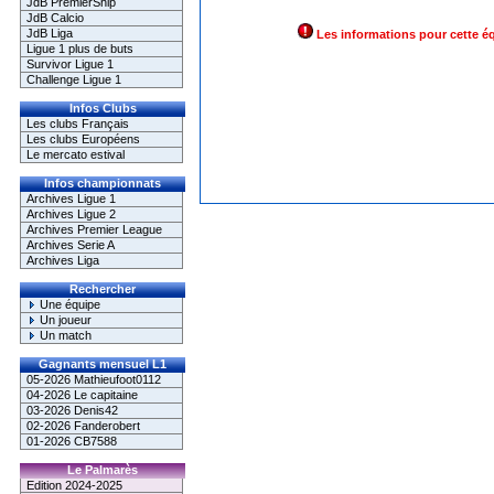
JdB PremierShip
JdB Calcio
JdB Liga
Les informations pour cette é
Ligue 1 plus de buts
Survivor Ligue 1
Challenge Ligue 1
Infos Clubs
Les clubs Français
Les clubs Européens
Le mercato estival
Infos championnats
Archives Ligue 1
Archives Ligue 2
Archives Premier League
Archives Serie A
Archives Liga
Rechercher
Une équipe
Un joueur
Un match
Gagnants mensuel L1
05-2026 Mathieufoot0112
04-2026 Le capitaine
03-2026 Denis42
02-2026 Fanderobert
01-2026 CB7588
Le Palmarès
Edition 2024-2025