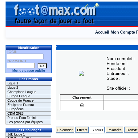
Accueil
Mon Compte
Identification
LOGIN
Nom complet :
PASSWORD
Fondé en :
Président :
Mot de passe oublié
Entraineur :
Stade :
Les Pronos
Ligue 1
Ligue 2
Site officiel :
Champions League
Europa League
Classement
Coupe de France
e
Equipe de France
Européens
CDM 2026
Pronos Foot féminin
Les pronos par équipes
Les Challenges
Calendrier
Effectif
Buteurs
Palmarès
Transfe
JdB Ligue 1