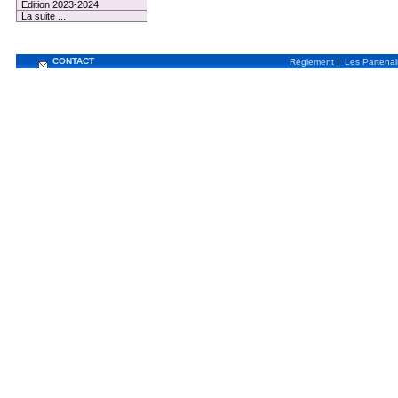
Edition 2023-2024
La suite ...
CONTACT
|
Règlement
Les Partenai