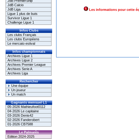
JdB PremierShip
JdB Calcio
JdB Liga
Les informations pour cette é
Ligue 1 plus de buts
Survivor Ligue 1
Challenge Ligue 1
Infos Clubs
Les clubs Français
Les clubs Européens
Le mercato estival
Infos championnats
Archives Ligue 1
Archives Ligue 2
Archives Premier League
Archives Serie A
Archives Liga
Rechercher
Une équipe
Un joueur
Un match
Gagnants mensuel L1
05-2026 Mathieufoot0112
04-2026 Le capitaine
03-2026 Denis42
02-2026 Fanderobert
01-2026 CB7588
Le Palmarès
Edition 2024-2025