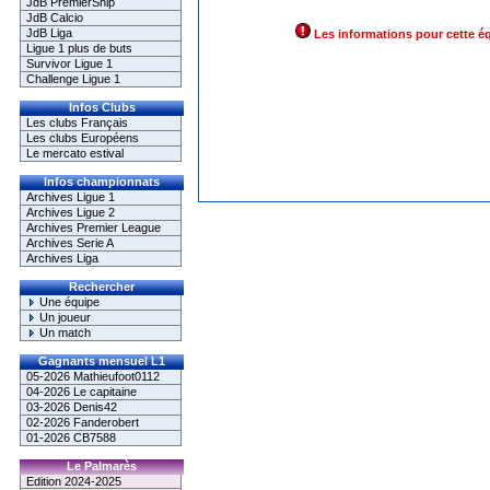
JdB PremierShip
JdB Calcio
JdB Liga
Les informations pour cette é
Ligue 1 plus de buts
Survivor Ligue 1
Challenge Ligue 1
Infos Clubs
Les clubs Français
Les clubs Européens
Le mercato estival
Infos championnats
Archives Ligue 1
Archives Ligue 2
Archives Premier League
Archives Serie A
Archives Liga
Rechercher
Une équipe
Un joueur
Un match
Gagnants mensuel L1
05-2026 Mathieufoot0112
04-2026 Le capitaine
03-2026 Denis42
02-2026 Fanderobert
01-2026 CB7588
Le Palmarès
Edition 2024-2025