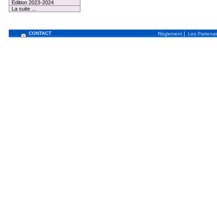
Edition 2023-2024
La suite ...
CONTACT
|
Règlement
Les Partenai