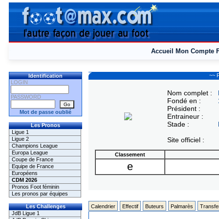
Accueil
Mon Compte
~~ P
Identification
LOGIN
Nom complet :
PASSWORD
Fondé en :
Président :
Mot de passe oublié
Entraineur :
Stade :
Les Pronos
Ligue 1
Ligue 2
Site officiel :
Champions League
Europa League
Classement
Coupe de France
e
Equipe de France
Européens
CDM 2026
Pronos Foot féminin
Les pronos par équipes
Les Challenges
Calendrier
Effectif
Buteurs
Palmarès
Transfe
JdB Ligue 1