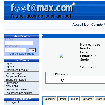
Accueil
Mon Compte
~~ P
Identification
LOGIN
Nom complet :
PASSWORD
Fondé en :
Président :
Mot de passe oublié
Entraineur :
Stade :
Les Pronos
Ligue 1
Ligue 2
Site officiel :
Champions League
Europa League
Classement
Coupe de France
e
Equipe de France
Européens
CDM 2026
Pronos Foot féminin
Les pronos par équipes
Les Challenges
Calendrier
Effectif
Buteurs
Palmarès
Transfe
JdB Ligue 1