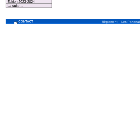
Edition 2023-2024
La suite ...
CONTACT
|
Règlement
Les Partenai