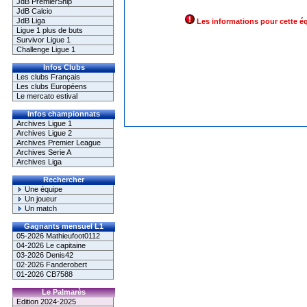
JdB PremierShip
JdB Calcio
JdB Liga
Les informations pour cette é
Ligue 1 plus de buts
Survivor Ligue 1
Challenge Ligue 1
Infos Clubs
Les clubs Français
Les clubs Européens
Le mercato estival
Infos championnats
Archives Ligue 1
Archives Ligue 2
Archives Premier League
Archives Serie A
Archives Liga
Rechercher
Une équipe
Un joueur
Un match
Gagnants mensuel L1
05-2026 Mathieufoot0112
04-2026 Le capitaine
03-2026 Denis42
02-2026 Fanderobert
01-2026 CB7588
Le Palmarès
Edition 2024-2025