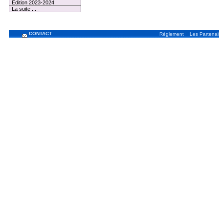
Edition 2023-2024
La suite ...
CONTACT
|
Règlement
Les Partenai