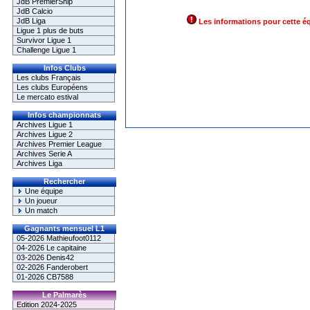
JdB PremierShip
JdB Calcio
JdB Liga
Les informations pour cette é
Ligue 1 plus de buts
Survivor Ligue 1
Challenge Ligue 1
Infos Clubs
Les clubs Français
Les clubs Européens
Le mercato estival
Infos championnats
Archives Ligue 1
Archives Ligue 2
Archives Premier League
Archives Serie A
Archives Liga
Rechercher
Une équipe
Un joueur
Un match
Gagnants mensuel L1
05-2026 Mathieufoot0112
04-2026 Le capitaine
03-2026 Denis42
02-2026 Fanderobert
01-2026 CB7588
Le Palmarès
Edition 2024-2025