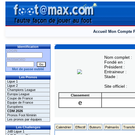
Accueil
Mon Compte
Identification
LOGIN
Nom complet :
PASSWORD
Fondé en :
Président :
Mot de passe oublié
Entraineur :
Stade :
Les Pronos
Ligue 1
Ligue 2
Site officiel :
Champions League
Europa League
Classement
Coupe de France
e
Equipe de France
Européens
CDM 2026
Pronos Foot féminin
Les pronos par équipes
Les Challenges
Calendrier
Effectif
Buteurs
Palmarès
Transfe
JdB Ligue 1