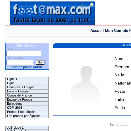
Accueil
Mon Compte
~~ La fi
Identification
LOGIN
PASSWORD
Nom :
Prénom 
Mot de passe oublié
Né le :
Les Pronos
Ligue 1
Nationali
Ligue 2
Champions League
Poste :
Europa League
Coupe de France
Taille :
Equipe de France
Européens
Poids :
CDM 2026
Pronos Foot féminin
Les pronos par équipes
Les Challenges
Fiche joueur 
JdB Ligue 1