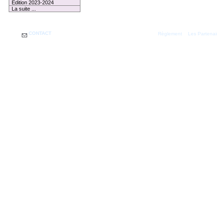
Edition 2023-2024
La suite ...
CONTACT
|
Règlement
Les Partenai