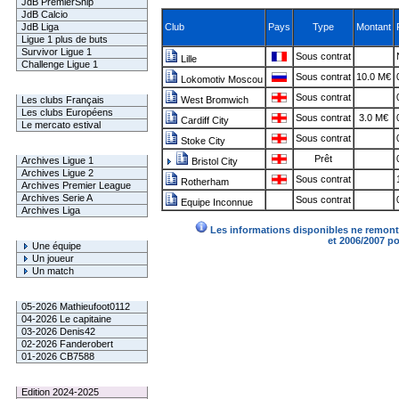
JdB PremierShip
JdB Calcio
JdB Liga
Club
Pays
Type
Montant
Ligue 1 plus de buts
Survivor Ligue 1
Sous contrat
Lille
Challenge Ligue 1
Sous contrat
10.0 M€
Lokomotiv Moscou
Infos Clubs
Sous contrat
Les clubs Français
West Bromwich
Les clubs Européens
Sous contrat
3.0 M€
Cardiff City
Le mercato estival
Sous contrat
Stoke City
Infos championnats
Prêt
Archives Ligue 1
Bristol City
Archives Ligue 2
Sous contrat
Rotherham
Archives Premier League
Archives Serie A
Sous contrat
Equipe Inconnue
Archives Liga
Les informations disponibles ne remonte
Rechercher
et 2006/2007 p
Une équipe
Un joueur
Un match
Gagnants mensuel L1
05-2026 Mathieufoot0112
04-2026 Le capitaine
03-2026 Denis42
02-2026 Fanderobert
01-2026 CB7588
Le Palmarès
Edition 2024-2025