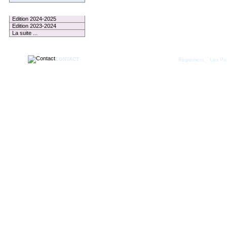
Le Palmarès
Edition 2024-2025
Edition 2023-2024
La suite ...
CONTACT
|
Règlement
Les Par