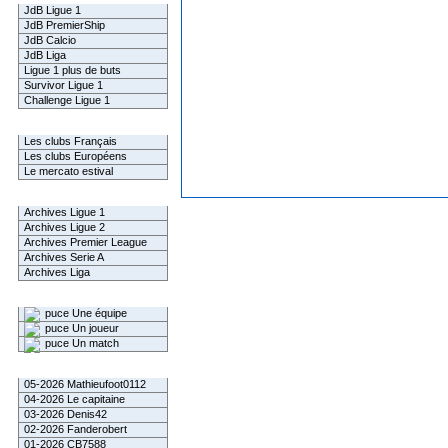
JdB Ligue 1
JdB PremierShip
JdB Calcio
JdB Liga
Ligue 1 plus de buts
Survivor Ligue 1
Challenge Ligue 1
Infos Clubs
Les clubs Français
Les clubs Européens
Le mercato estival
Infos championnats
Archives Ligue 1
Archives Ligue 2
Archives Premier League
Archives Serie A
Archives Liga
Rechercher
Une équipe
Un joueur
Un match
Gagnants mensuel L1
05-2026 Mathieufoot0112
04-2026 Le capitaine
03-2026 Denis42
02-2026 Fanderobert
01-2026 CB7588