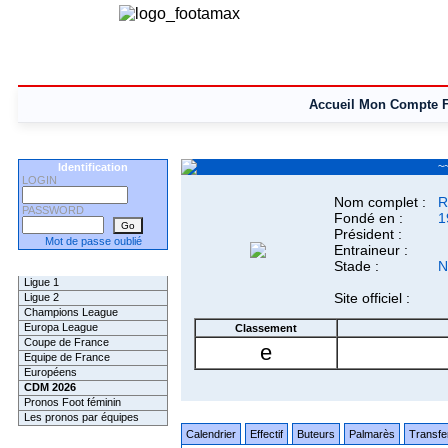
Accueil
Mon Compte
~
Identification
LOGIN
Nom complet :
R
PASSWORD
Fondé en :
1
Président :
Mot de passe oublié
Entraineur :
Stade :
N
Les Pronos
Ligue 1
Site officiel :
Ligue 2
Champions League
Europa League
Classement
Coupe de France
e
Equipe de France
Européens
CDM 2026
Pronos Foot féminin
Les pronos par équipes
Calendrier
Effectif
Buteurs
Palmarès
Transfe
Les Challenges