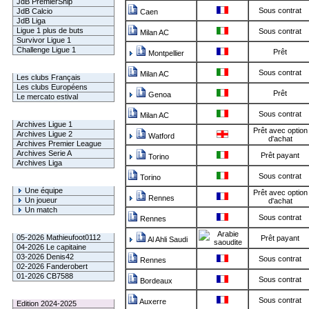
JdB PremierShip
Sous contrat
JdB Calcio
Caen
JdB Liga
Ligue 1 plus de buts
Sous contrat
Milan AC
Survivor Ligue 1
Challenge Ligue 1
Prêt
Montpellier
Infos Clubs
Sous contrat
Milan AC
Les clubs Français
Les clubs Européens
Prêt
Genoa
Le mercato estival
Sous contrat
Infos championnats
Milan AC
Archives Ligue 1
Prêt avec option
Archives Ligue 2
Watford
d'achat
Archives Premier League
Archives Serie A
Prêt payant
Torino
Archives Liga
Sous contrat
Torino
Rechercher
Une équipe
Prêt avec option
Rennes
Un joueur
d'achat
Un match
Sous contrat
Rennes
Gagnants mensuel L1
05-2026 Mathieufoot0112
Prêt payant
Al Ahli Saudi
04-2026 Le capitaine
03-2026 Denis42
Sous contrat
Rennes
02-2026 Fanderobert
01-2026 CB7588
Sous contrat
Bordeaux
Le Palmarès
Sous contrat
Auxerre
Edition 2024-2025