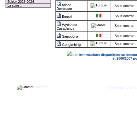
Edition 2023-2024
Adana
La suite ...
Sous contrat
Demirspor
Sous contrat
Empoli
Wydad de
Sous contrat
Casablanca
Sous contrat
Sampdoria
Sous contrat
Gençlerbirligi
Les informations disponibles ne remonte
et 2006/2007 p
CONTACT
|
Règlement
Les Par