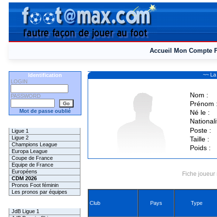
Accueil
Mon Compte
~~ La
Identification
LOGIN
Nom :
PASSWORD
Prénom 
Mot de passe oublié
Né le :
Nationali
Les Pronos
Poste :
Ligue 1
Ligue 2
Taille :
Champions League
Poids :
Europa League
Coupe de France
Equipe de France
Européens
Fiche joueur 
CDM 2026
Pronos Foot féminin
Les pronos par équipes
Club
Pays
Type
Les Challenges
JdB Ligue 1