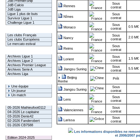
JdB PremierShip
Sous
JdB Calcio
Rennes
contrat
JdB Liga
Ligue 1 plus de buts
Sous
Nîmes
contrat
Survivor Ligue 1
Challenge Ligue 1
Sous
0.5 M€
Monaco
contrat
Infos Clubs
Les clubs Français
Sous
2.0 M€
Nancy
contrat
Les clubs Européens
Le mercato estival
Sous
Reims
contrat
Infos championnats
Archives Ligue 1
Sous
1.5 M€
Lorient
contrat
Archives Ligue 2
Archives Premier League
Sous
5.5 M€
Jiangsu Suning
Archives Serie A
contrat
Archives Liga
Beijing
Prêt
Renhe
Rechercher
Une équipe
Sous
Jiangsu Suning
Un joueur
contrat
Un match
Sous
Lens
contrat
Gagnants mensuel L1
05-2026 Mathieufoot0112
Sous
Valenciennes
contrat
04-2026 Le capitaine
03-2026 Denis42
Sous
Larissa
02-2026 Fanderobert
contrat
01-2026 CB7588
Les informations disponibles ne remonte
Le Palmarès
et 2006/2007 p
Edition 2024-2025