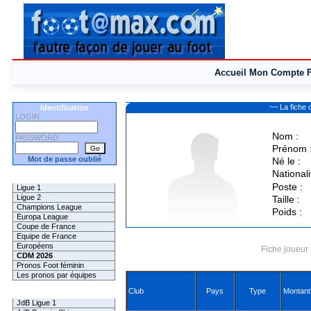
Accueil
Mon Compte
~~ La fich
Identification
LOGIN
Nom :
PASSWORD
Prénom 
Mot de passe oublié
Né le :
Nationali
Les Pronos
Poste :
Ligue 1
Ligue 2
Taille :
Champions League
Poids :
Europa League
Coupe de France
Equipe de France
Européens
Fiche joueur 
CDM 2026
Pronos Foot féminin
Les pronos par équipes
Club
Pays
Type
Montant
Les Challenges
JdB Ligue 1