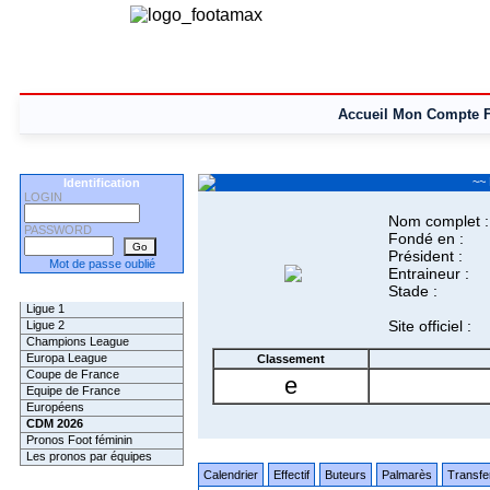
Accueil
Mon Compte
~~ 
Identification
LOGIN
Nom complet :
PASSWORD
Fondé en :
Président :
Mot de passe oublié
Entraineur :
Stade :
Les Pronos
Ligue 1
Site officiel :
Ligue 2
Champions League
Europa League
Classement
Coupe de France
e
Equipe de France
Européens
CDM 2026
Pronos Foot féminin
Les pronos par équipes
Calendrier
Effectif
Buteurs
Palmarès
Transfe
Les Challenges