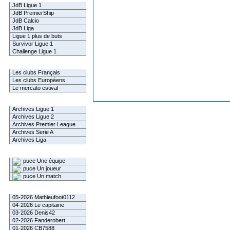
JdB Ligue 1
JdB PremierShip
JdB Calcio
JdB Liga
Ligue 1 plus de buts
Survivor Ligue 1
Challenge Ligue 1
Infos Clubs
Les clubs Français
Les clubs Européens
Le mercato estival
Infos championnats
Archives Ligue 1
Archives Ligue 2
Archives Premier League
Archives Serie A
Archives Liga
Rechercher
Une équipe
Un joueur
Un match
Gagnants mensuel L1
05-2026 Mathieufoot0112
04-2026 Le capitaine
03-2026 Denis42
02-2026 Fanderobert
01-2026 CB7588