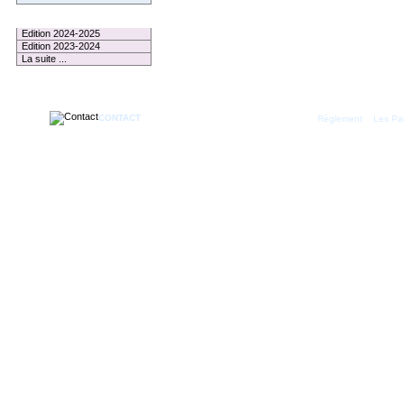
Le Palmarès
Edition 2024-2025
Edition 2023-2024
La suite ...
1 membre connecté
CONTACT
|
Règlement
Les Par