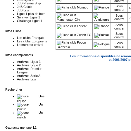
contrat
JdB PremierShip
Sous
JdB Calcio
Monaco
1
contrat
JdB Liga
Ligue 1 plus de buts
Sous
Survivor Ligue 1
5
contrat
Manchester City
Challenge Ligue 1
Sous
Lorient
contrat
Infos Clubs
Sous
Zurich FC
contrat
Les clubs Français
Les clubs Européens
Pogon
Sous
Le mercato estival
contrat
Szczecin
Infos championnats
Les informations disponibles ne remont
et 2006/2007 
Archives Ligue 1
Archives Ligue 2
Archives Premier
League
Archives Serie A
Archives Liga
Rechercher
Une
équipe
Un
joueur
Un
match
Gagnants mensuel L1