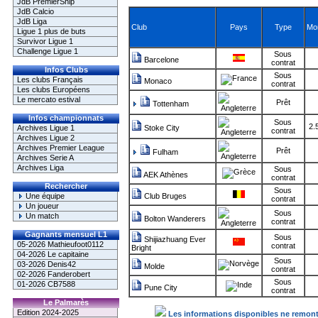
JdB PremierShip
JdB Calcio
JdB Liga
Club
Pays
Type
Mo
Ligue 1 plus de buts
Survivor Ligue 1
Challenge Ligue 1
Sous
Barcelone
contrat
Infos Clubs
Sous
Les clubs Français
Monaco
contrat
Les clubs Européens
Le mercato estival
Prêt
Tottenham
Infos championnats
Sous
2.
Archives Ligue 1
Stoke City
contrat
Archives Ligue 2
Archives Premier League
Prêt
Fulham
Archives Serie A
Archives Liga
Sous
AEK Athènes
contrat
Rechercher
Sous
Une équipe
Club Bruges
contrat
Un joueur
Sous
Un match
Bolton Wanderers
contrat
Gagnants mensuel L1
Sous
Shijiazhuang Ever
05-2026 Mathieufoot0112
contrat
Bright
04-2026 Le capitaine
Sous
03-2026 Denis42
Molde
contrat
02-2026 Fanderobert
Sous
01-2026 CB7588
Pune City
contrat
Le Palmarès
Edition 2024-2025
Les informations disponibles ne remonte