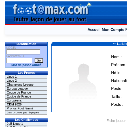
Accueil
Mon Compte
~~ La fi
Identification
LOGIN
PASSWORD
Nom :
Prénom 
Mot de passe oublié
Né le :
Les Pronos
Ligue 1
Nationali
Ligue 2
Champions League
Poste :
Europa League
Coupe de France
Taille :
Equipe de France
Européens
Poids :
CDM 2026
Pronos Foot féminin
Les pronos par équipes
Les Challenges
Fiche joueur 
JdB Ligue 1