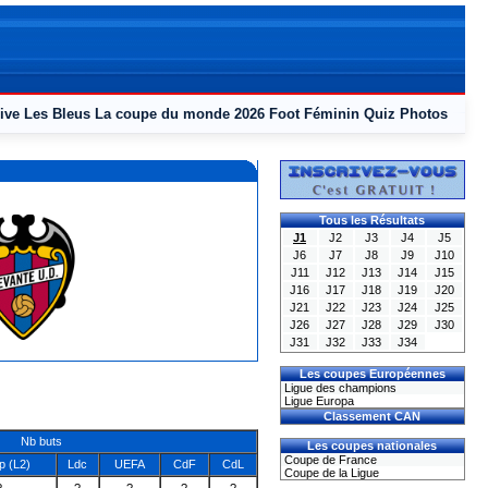
ive
Les Bleus
La coupe du monde 2026
Foot Féminin
Quiz
Photos
Tous les Résultats
J1
J2
J3
J4
J5
J6
J7
J8
J9
J10
J11
J12
J13
J14
J15
J16
J17
J18
J19
J20
J21
J22
J23
J24
J25
J26
J27
J28
J29
J30
J31
J32
J33
J34
Les coupes Européennes
Ligue des champions
Ligue Europa
Classement CAN
Nb buts
Les coupes nationales
Coupe de France
 (L2)
Ldc
UEFA
CdF
CdL
Coupe de la Ligue