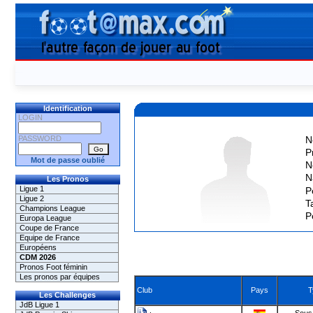
Identification
LOGIN
PASSWORD
N
P
Mot de passe oublié
N
N
Les Pronos
Ligue 1
P
Ligue 2
Ta
Champions League
P
Europa League
Coupe de France
Equipe de France
Européens
CDM 2026
Pronos Foot féminin
Les pronos par équipes
Club
Pays
T
Les Challenges
JdB Ligue 1