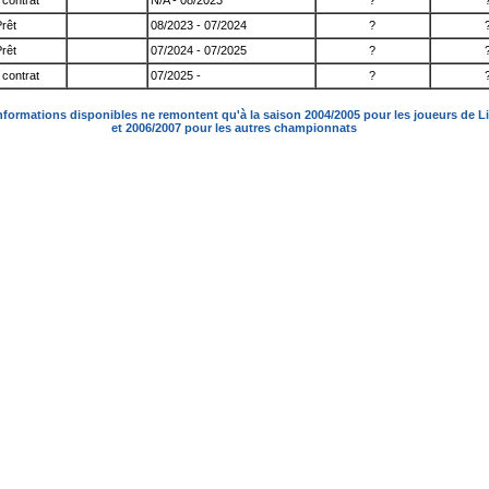
contrat
N/A - 08/2023
?
rêt
08/2023 - 07/2024
?
rêt
07/2024 - 07/2025
?
contrat
07/2025 -
?
nformations disponibles ne remontent qu'à la saison 2004/2005 pour les joueurs de L
et 2006/2007 pour les autres championnats