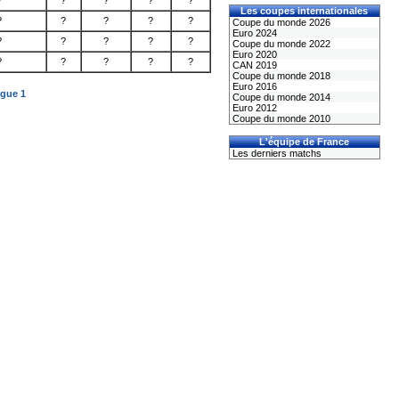
?
?
?
?
?
Les coupes internationales
?
?
?
?
?
Coupe du monde 2026
Euro 2024
?
?
?
?
?
Coupe du monde 2022
Euro 2020
?
?
?
?
?
CAN 2019
Coupe du monde 2018
Euro 2016
igue 1
Coupe du monde 2014
Euro 2012
Coupe du monde 2010
L'équipe de France
Les derniers matchs