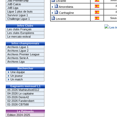
Sous 
JdB PremierShip
Levante
JdB Calcio
P
Amorebieta
JdB Liga
Ligue 1 plus de buts
P
Carthagène
Survivor Ligue 1
Sous 
Challenge Ligue 1
Levante
Infos Clubs
Les i
Les clubs Français
Les clubs Européens
Le mercato estival
Infos championnats
Archives Ligue 1
Archives Ligue 2
Archives Premier League
Archives Serie A
Archives Liga
Rechercher
Une équipe
Un joueur
Un match
Gagnants mensuel L1
05-2026 Mathieufoot0112
04-2026 Le capitaine
03-2026 Denis42
02-2026 Fanderobert
01-2026 CB7588
Le Palmarès
Edition 2024-2025