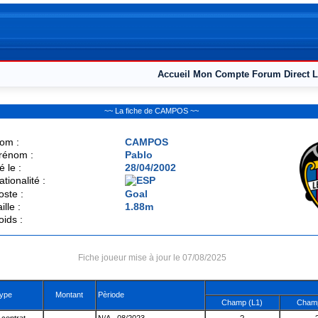
Accueil
Mon Compte
Forum
Direct L
~~ La fiche de CAMPOS ~~
om :
CAMPOS
rénom :
Pablo
é le :
28/04/2002
ationalité :
oste :
Goal
ille :
1.88m
oids :
Fiche joueur mise à jour le 07/08/2025
ype
Montant
Pèriode
Champ (L1)
Champ