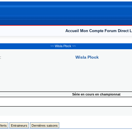
Accueil
Mon Compte
Forum
Direct L
~~ Wisla Plock ~~
:
Wisla Plock
Série en cours en championnat
ferts
Entraineurs
Dernières saisons