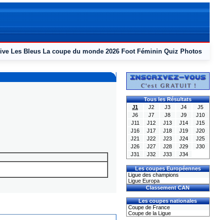
ive
Les Bleus
La coupe du monde 2026
Foot Féminin
Quiz
Photos
Tous les Résultats
J1
J2
J3
J4
J5
J6
J7
J8
J9
J10
J11
J12
J13
J14
J15
J16
J17
J18
J19
J20
J21
J22
J23
J24
J25
J26
J27
J28
J29
J30
J31
J32
J33
J34
Les coupes Européennes
Ligue des champions
Ligue Europa
Classement CAN
Les coupes nationales
Coupe de France
Coupe de la Ligue