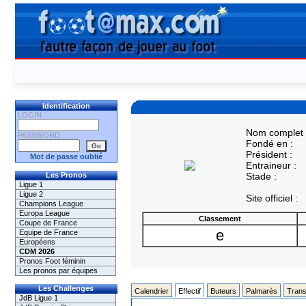
Identification
LOGIN
Nom complet 
PASSWORD
Fondé en :
Président :
Mot de passe oublié
Entraineur :
Les Pronos
Stade :
Ligue 1
Ligue 2
Site officiel :
Champions League
Europa League
Classement
Coupe de France
e
Equipe de France
Européens
CDM 2026
Pronos Foot féminin
Les pronos par équipes
Les Challenges
Calendrier
Effectif
Buteurs
Palmarès
Trans
JdB Ligue 1