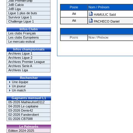
JdB PremierShip
JdB Calcio
Poste
Nom / Prénom
JdB Liga
Ligue 1 plus de buts
Att
HAMULIC Saïd
Survivor Ligue 1
Att
Challenge Ligue 1
PACHECO Daniel
Infos Clubs
Les clubs Français
Les clubs Européens
Poste
Nom / Prénom
Le mercato estival
Infos championnats
Archives Ligue 1
Archives Ligue 2
Archives Premier League
Archives Serie A
Archives Liga
Rechercher
Une équipe
Un joueur
Un match
Gagnants mensuel L1
05-2026 Mathieufoot0112
04-2026 Le capitaine
03-2026 Denis42
02-2026 Fanderobert
01-2026 CB7588
Le Palmarès
Edition 2024-2025