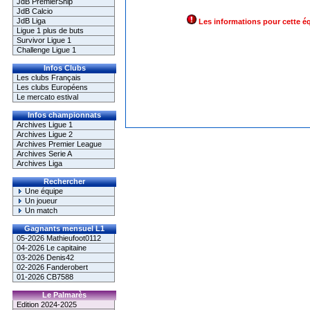
JdB PremierShip
JdB Calcio
JdB Liga
Les informations pour cette é
Ligue 1 plus de buts
Survivor Ligue 1
Challenge Ligue 1
Infos Clubs
Les clubs Français
Les clubs Européens
Le mercato estival
Infos championnats
Archives Ligue 1
Archives Ligue 2
Archives Premier League
Archives Serie A
Archives Liga
Rechercher
Une équipe
Un joueur
Un match
Gagnants mensuel L1
05-2026 Mathieufoot0112
04-2026 Le capitaine
03-2026 Denis42
02-2026 Fanderobert
01-2026 CB7588
Le Palmarès
Edition 2024-2025