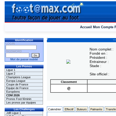
Accueil
Mon Compte
~~
Identification
LOGIN
Nom complet :
PASSWORD
Fondé en :
Président :
Mot de passe oublié
Entraineur :
Stade :
Les Pronos
Ligue 1
Ligue 2
Site officiel :
Champions League
Europa League
Classement
Coupe de France
e
Equipe de France
Européens
CDM 2026
Pronos Foot féminin
Les pronos par équipes
Les Challenges
Calendrier
Effectif
Buteurs
Palmarès
Transfe
JdB Ligue 1