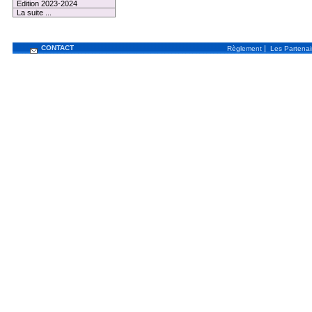
Edition 2023-2024
La suite ...
CONTACT
|
Règlement
Les Partenai