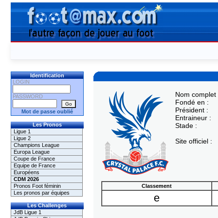
Identification
LOGIN
Nom complet 
PASSWORD
Fondé en :
Président :
Mot de passe oublié
Entraineur :
Les Pronos
Stade :
Ligue 1
Ligue 2
Site officiel :
Champions League
Europa League
Coupe de France
Equipe de France
Européens
CDM 2026
Pronos Foot féminin
Classement
Les pronos par équipes
e
Les Challenges
JdB Ligue 1