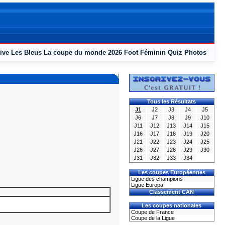
ive
Les Bleus
La coupe du monde 2026
Foot Féminin
Quiz
Photos
Tous les Résultats
J1
J2
J3
J4
J5
J6
J7
J8
J9
J10
J11
J12
J13
J14
J15
J16
J17
J18
J19
J20
J21
J22
J23
J24
J25
J26
J27
J28
J29
J30
J31
J32
J33
J34
Les coupes Européennes
Ligue des champions
Ligue Europa
Classement CAN
Les coupes nationales
Coupe de France
Coupe de la Ligue