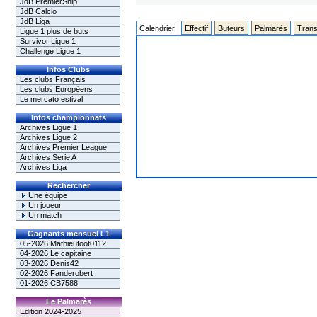
JdB PremierShip
JdB Calcio
JdB Liga
Calendrier
Effectif
Buteurs
Palmarès
Trans
Ligue 1 plus de buts
Survivor Ligue 1
Challenge Ligue 1
Infos Clubs
Les clubs Français
Les clubs Européens
Le mercato estival
Infos championnats
Archives Ligue 1
Archives Ligue 2
Archives Premier League
Archives Serie A
Archives Liga
Rechercher
Une équipe
Un joueur
Un match
Gagnants mensuel L1
05-2026 Mathieufoot0112
04-2026 Le capitaine
03-2026 Denis42
02-2026 Fanderobert
01-2026 CB7588
Le Palmarès
Edition 2024-2025