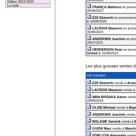
01/02/2024
Edition 2023-2024
La suite ...
FRANÇA Matheus
en prove
05/08/2023
EZE Eberechi
en provenanc
le 28/08/2020
LACROIX Maxence
en prov
30/08/2024
ANDERSEN Joachim
en pro
28/07/2021
HENDERSON Dean
en prov
United
le 31/08/2023
Les plus grosses ventes d
Info transfert
EZE Eberechi
vendu à
Arsen
LACROIX Maxence
vendu à
WAN-BISSAKA Aaron
vend
29/06/2019
OLISE Michael
vendu à
Bay
ANDERSEN Joachim
vendu
BOLASIE Yannick
vendu à
E
GUEHI Marc
vendu à
Manche
SÖRLOTH Alexander
vendu