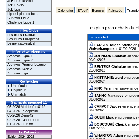
JdB PremierShip
JdB Calcio
JdB Liga
Calendrier
Effectif
Buteurs
Palmarès
Transfe
Ligue 1 plus de buts
Survivor Ligue 1
Challenge Ligue 1
Les plus gros achats du c
Infos Clubs
Les clubs Français
Info transfert
Les clubs Européens
Le mercato estival
LARSEN Jorgen Strand
en 
Wolverhampton
le 01/02/2026
Infos championnats
Archives Ligue 1
JOHNSON Brennan
en prov
02/01/2026
Archives Ligue 2
Archives Premier League
BENTEKE Christian
en prov
Archives Serie A
20/08/2016
Archives Liga
NKETIAH Edward
en prove
Rechercher
30/08/2024
Une équipe
PINO Yeremi
en provenance
Un joueur
Un match
SAKHO Mamadou
en prove
31/08/2017
Gagnants mensuel L1
CANVOT Jaydee
en proven
05-2026 Mathieufoot0112
01/09/2025
04-2026 Le capitaine
03-2026 Denis42
GUEHI Marc
en provenance
02-2026 Fanderobert
01-2026 CB7588
DOUCOURÉ Cheick
en pro
11/07/2022
Le Palmarès
WHARTON Adam
en prove
Edition 2024-2025