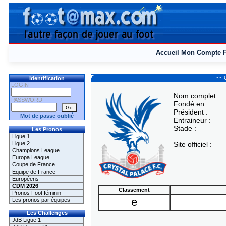
Accueil
Mon Compte
~~ 
Identification
LOGIN
Nom complet :
PASSWORD
Fondé en :
Président :
Mot de passe oublié
Entraineur :
Stade :
Les Pronos
Ligue 1
Ligue 2
Site officiel :
Champions League
Europa League
Coupe de France
Equipe de France
Européens
CDM 2026
Classement
Pronos Foot féminin
e
Les pronos par équipes
Les Challenges
JdB Ligue 1