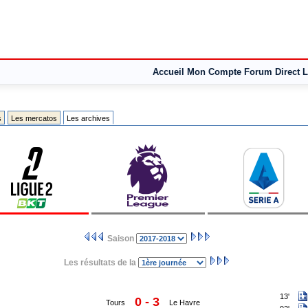
Accueil
Mon Compte
Forum
Direct L
s
Les mercatos
Les archives
Saison
Les résultats de la
13'
0 - 3
Tours
Le Havre