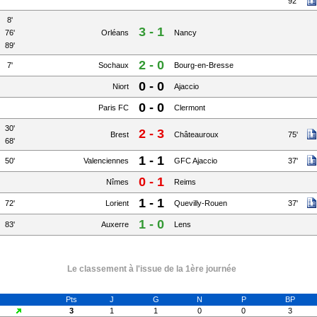
92'
8'
3 - 1
76'
Orléans
Nancy
89'
2 - 0
7'
Sochaux
Bourg-en-Bresse
0 - 0
Niort
Ajaccio
0 - 0
Paris FC
Clermont
30'
2 - 3
Brest
Châteauroux
75'
68'
1 - 1
50'
Valenciennes
GFC Ajaccio
37'
0 - 1
Nîmes
Reims
1 - 1
72'
Lorient
Quevilly-Rouen
37'
1 - 0
83'
Auxerre
Lens
Le classement à l'issue de la 1ère journée
Pts
J
G
N
P
BP
3
1
1
0
0
3