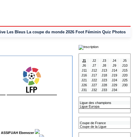
ive
Les Bleus
La coupe du monde 2026
Foot Féminin
Quiz
Photos
Tous les Résultats
J1
J2
J3
J4
J5
J6
J7
J8
J9
J10
J11
J12
J13
J14
J15
J16
J17
J18
J19
J20
J21
J22
J23
J24
J25
J26
J27
J28
J29
J30
J31
J32
J33
J34
Les coupes Européennes
Ligue des champions
Ligue Europa
Classement CAN
Les coupes nationales
Coupe de France
Coupe de la Ligue
ASSIFUAH Ebenezer
Les coupes internationales