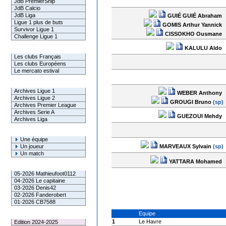
JdB PremierShip
JdB Calcio
JdB Liga
GUIÉ GUIÉ Abraham
Ligue 1 plus de buts
GOMIS Arthur Yannick
Survivor Ligue 1
CISSOKHO Ousmane
Challenge Ligue 1
KALULU Aldo
Infos Clubs
Les clubs Français
Les clubs Européens
Le mercato estival
Infos championnats
Archives Ligue 1
WEBER Anthony
Archives Ligue 2
GROUGI Bruno
(sp)
Archives Premier League
Archives Serie A
GUEZOUI Mehdy
Archives Liga
Rechercher
Une équipe
MARVEAUX Sylvain
(sp)
Un joueur
Un match
YATTARA Mohamed
Gagnants mensuel L1
05-2026 Mathieufoot0112
04-2026 Le capitaine
03-2026 Denis42
02-2026 Fanderobert
01-2026 CB7588
Equipe
Le Palmarès
1
Le Havre
Edition 2024-2025