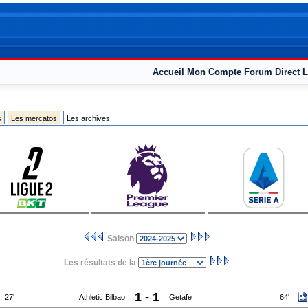
Accueil
Mon Compte
Forum
Direct L
s
Les mercatos
Les archives
Saison
Les résultats de la
1 - 1
27'
Athletic Bilbao
Getafe
64'