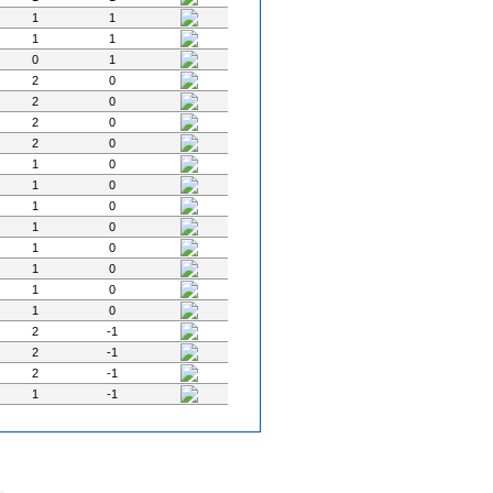
1
1
1
1
0
1
2
0
2
0
2
0
2
0
1
0
1
0
1
0
1
0
1
0
1
0
1
0
1
0
2
-1
2
-1
2
-1
1
-1
- Tous Droits Réservés
m