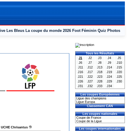
ive
Les Bleus
La coupe du monde 2026
Foot Féminin
Quiz
Photos
Tous les Résultats
J1
J2
J3
J4
J5
J6
J7
J8
J9
J10
J11
J12
J13
J14
J15
J16
J17
J18
J19
J20
J21
J22
J23
J24
J25
J26
J27
J28
J29
J30
J31
J32
J33
J34
Les coupes Européennes
Ligue des champions
Ligue Europa
Classement CAN
Les coupes nationales
Coupe de France
Coupe de la Ligue
UCHE Chrisantus
Les coupes internationales