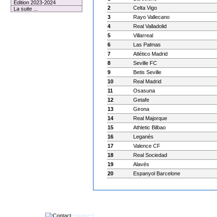
Edition 2023-2024
2
Celta Vigo
La suite ...
3
Rayo Vallecano
4
Real Valladolid
5
Villarreal
6
Las Palmas
7
Atlético Madrid
8
Seville FC
9
Betis Seville
10
Real Madrid
11
Osasuna
12
Getafe
13
Girona
14
Real Majorque
15
Athletic Bilbao
16
Leganés
17
Valence CF
18
Real Sociedad
19
Alavés
20
Espanyol Barcelone
CONTACT