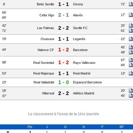
1 - 1
6'
Betis Seville
Girona
72'
66'
2 - 1
17'
Celta Vigo
Alavés
84'
42'
25'
2 - 2
Las Palmas
Seville FC
71'
61'
1 - 1
79'
Osasuna
Leganés
22'
45'
1 - 2
44'
Valence CF
Barcelone
48'
67'
1 - 2
98'
Real Sociedad
Rayo Vallecano
84'
1 - 1
53'
Real Majorque
Real Madrid
13'
1 - 0
23'
Real Valladolid
Espanyol Barcelone
18'
20'
2 - 2
Villarreal
Atlético Madrid
45'
37'
Le classement à l'issue de la 1ère journée
Pts
J
G
N
P
BP
3
1
1
0
0
2