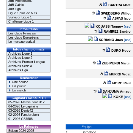
JdB PremierShip
JdB Calcio
BARTRA Marc
JdB Liga
Ligue 1 plus de buts
SWEDBERG Williot
Survivor Ligue 1
ASPAS Iago
Challenge Ligue 1
KOUASSI Tanguy
(csc)
Infos Clubs
RAMIREZ Sandro
Les clubs Français
Les clubs Européens
SORIANO Juan
(csc)
Le mercato estival
Infos championnats
DURO Hugo
Archives Ligue 1
Archives Ligue 2
Archives Premier League
ZUBIMENDI Martin
Archives Serie A
Archives Liga
MURIQI Vedat
Rechercher
Une équipe
MORO Raul
Un joueur
Un match
DANJUMA Arnaut
KOKE
(csc)
Gagnants mensuel L1
05-2026 Mathieufoot0112
04-2026 Le capitaine
03-2026 Denis42
02-2026 Fanderobert
01-2026 CB7588
Le Palmarès
Equipe
Edition 2024-2025
1
Barcelone