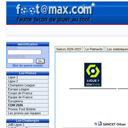
Identification
LOGIN
Saison 2026-2027
Le Palmarès
Les statistique
PASSWORD
Mot de passe oublié
Les Pronos
Ligue 1
Ligue 2
Champions League
Europa League
Coupe de France
Equipe de France
Européens
CDM 2026
Pronos Foot féminin
Les pronos par équipes
Les Challenges
SANCET Oihan
JdB Ligue 1