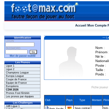
Accueil
Mon Compte
~~ La
Identification
LOGIN
Nom :
PASSWORD
Prénom 
Mot de passe oublié
Né le :
Nationali
Les Pronos
Poste :
Ligue 1
Ligue 2
Taille :
Champions League
Poids :
Europa League
Coupe de France
Equipe de France
Européens
Fiche joueur 
CDM 2026
Pronos Foot féminin
Les pronos par équipes
Club
Pays
Type
Montant
Pèri
Les Challenges
JdB Ligue 1
Sous contrat
N/A 
Betis Seville