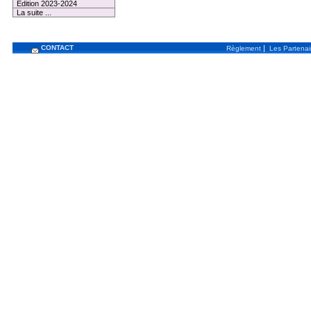
Edition 2023-2024
La suite ...
CONTACT
|
Règlement
Les Partenai