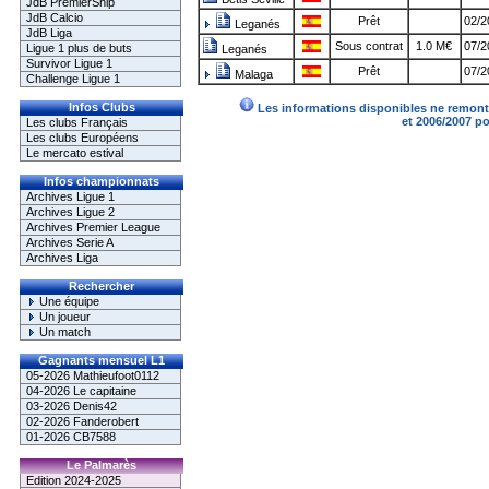
JdB PremierShip
JdB Calcio
Prêt
02/2
Leganés
JdB Liga
Sous contrat
1.0 M€
07/2
Ligue 1 plus de buts
Leganés
Survivor Ligue 1
Prêt
07/2
Malaga
Challenge Ligue 1
Infos Clubs
Les informations disponibles ne remonte
et 2006/2007 p
Les clubs Français
Les clubs Européens
Le mercato estival
Infos championnats
Archives Ligue 1
Archives Ligue 2
Archives Premier League
Archives Serie A
Archives Liga
Rechercher
Une équipe
Un joueur
Un match
Gagnants mensuel L1
05-2026 Mathieufoot0112
04-2026 Le capitaine
03-2026 Denis42
02-2026 Fanderobert
01-2026 CB7588
Le Palmarès
Edition 2024-2025