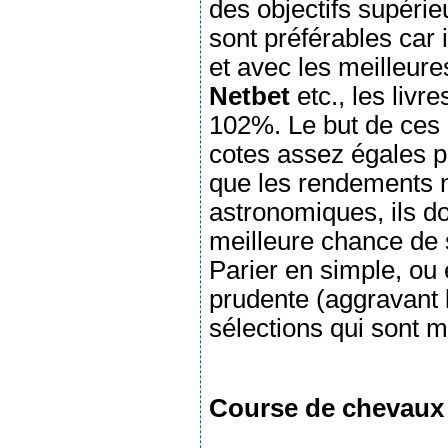
des objectifs supérieu
sont préférables car i
et avec les meilleure
Netbet
etc., les livr
102%. Le but de ces 
cotes assez égales p
que les rendements n
astronomiques, ils do
meilleure chance de 
Parier en simple, ou 
prudente (aggravant l
sélections qui sont m
Course de chevaux