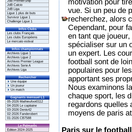
motivation pour tire
JdB PremierShip
JdB Calcio
vue. Si un peu de p
JdB Liga
Ligue 1 plus de buts
recherchez, alors ce
Survivor Ligue 1
Challenge Ligue 1
Cependant, pour fa
Infos Clubs
Les clubs Français
en tant que joueur, 
Les clubs Européens
Le mercato estival
spécialiser sur un 
Infos championnats
un expert. Les cou
Archives Ligue 1
Archives Ligue 2
football sont de lo
Archives Premier League
Archives Serie A
populaires pour les
Archives Liga
apportant ses prop
Rechercher
Une équipe
Nous examinons la 
Un joueur
Un match
chaque sport, les d
Gagnants mensuel L1
05-2026 Mathieufoot0112
regardons quelles a
04-2026 Le capitaine
03-2026 Denis42
moyens de paris at
02-2026 Fanderobert
01-2026 CB7588
Le Palmarès
Paris sur le football
Edition 2024-2025