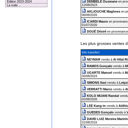
Edition 2023-2024
DEMBÉLÉ Ousmane
en pro
12/08/2023
La suite ...
AKLIOUCHE Maghnes
en p
06/08/2026
ICARDI Mauro
en provenanc
01/07/2020
DOUÉ Désiré
en provenance
Les plus grosses ventes d
Info transfert
NEYMAR
vendu à
Al Hilal R
RAMOS Gonçalo
vendu à
M
UGARTE Manuel
vendu à
M
30/08/2024
SIMONS Xavi
vendu à
Leipz
VERRATTI Marco
vendu à
Al
KOLO MUANI Randal
vendu
02/08/2026
LEE Kang-in
vendu à
Atléti
GUEDES Gonçalo
vendu à
DAVID LUIZ Moreira Marinh
31/08/2016