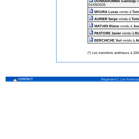
DONNARUMMA Gianluigi
v
01/09/2025
MOURA Lucas
vendu à
Tot
AURIER Serge
vendu à
Tot
MATUIDI Blaise
vendu à
Juv
PASTORE Javier
vendu à
R
BERCHICHE Yuri
vendu à
At
(*) Les transferts antérieurs à 20
CONTACT
|
Règlement
Les Partenai