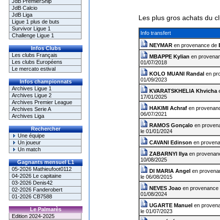
JdB PremierShip
JdB Calcio
JdB Liga
Les plus gros achats du c
Ligue 1 plus de buts
Survivor Ligue 1
Info transfert
Challenge Ligue 1
NEYMAR
en provenance de
Infos Clubs
Les clubs Français
MBAPPE Kylian
en provena
Les clubs Européens
01/07/2018
Le mercato estival
KOLO MUANI Randal
en pr
01/09/2023
Infos championnats
Archives Ligue 1
KVARATSKHELIA Khvicha
e
Archives Ligue 2
17/01/2025
Archives Premier League
HAKIMI Achraf
en provenan
Archives Serie A
06/07/2021
Archives Liga
RAMOS Gonçalo
en proven
Rechercher
le 01/01/2024
Une équipe
Un joueur
CAVANI Edinson
en proven
Un match
ZABARNYI Ilya
en provenan
10/08/2025
Gagnants mensuel L1
05-2026 Mathieufoot0112
DI MARIA Angel
en provena
04-2026 Le capitaine
le 06/08/2015
03-2026 Denis42
NEVES Joao
en provenance
02-2026 Fanderobert
01/08/2024
01-2026 CB7588
UGARTE Manuel
en proven
Le Palmarès
le 01/07/2023
Edition 2024-2025