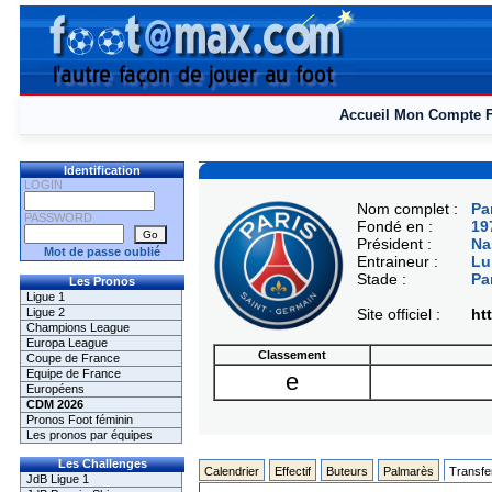
Accueil
Mon Compte
Identification
LOGIN
Nom complet :
Pa
PASSWORD
Fondé en :
19
Président :
Na
Mot de passe oublié
Entraineur :
Lu
Stade :
Pa
Les Pronos
Ligue 1
Ligue 2
Site officiel :
ht
Champions League
Europa League
Classement
Coupe de France
Equipe de France
e
Européens
CDM 2026
Pronos Foot féminin
Les pronos par équipes
Les Challenges
Calendrier
Effectif
Buteurs
Palmarès
Transfe
JdB Ligue 1