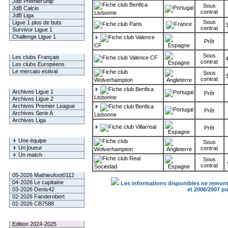
JdB PremierShip
Benfica
Sous
JdB Calcio
contrat
Lisbonne
JdB Liga
Sous
Ligue 1 plus de buts
Paris
contrat
Survivor Ligue 1
Challenge Ligue 1
Valence
Prêt
CF
Infos Clubs
Sous
Les clubs Français
Valence CF
contrat
Les clubs Européens
Le mercato estival
Sous
contrat
Wolverhampton
Infos championnats
Benfica
Archives Ligue 1
Prêt
Lisbonne
Archives Ligue 2
Archives Premier League
Benfica
Prêt
Archives Serie A
Lisbonne
Archives Liga
Villarreal
Prêt
Rechercher
Une équipe
Sous
Un joueur
contrat
Wolverhampton
Un match
Real
Sous
contrat
Sociedad
Gagnants mensuel L1
05-2026 Mathieufoot0112
04-2026 Le capitaine
Les informations disponibles ne remonte
03-2026 Denis42
et 2006/2007 p
02-2026 Fanderobert
01-2026 CB7588
Le Palmarès
Edition 2024-2025