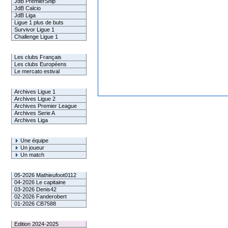
JdB PremierShip
JdB Calcio
JdB Liga
Ligue 1 plus de buts
Survivor Ligue 1
Challenge Ligue 1
Infos Clubs
Les clubs Français
Les clubs Européens
Le mercato estival
Infos championnats
Archives Ligue 1
Archives Ligue 2
Archives Premier League
Archives Serie A
Archives Liga
Rechercher
Une équipe
Un joueur
Un match
Gagnants mensuel L1
05-2026 Mathieufoot0112
04-2026 Le capitaine
03-2026 Denis42
02-2026 Fanderobert
01-2026 CB7588
Le Palmarès
Edition 2024-2025