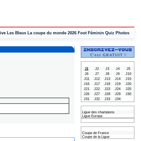
ive
Les Bleus
La coupe du monde 2026
Foot Féminin
Quiz
Photos
Tous les Résultats
J1
J2
J3
J4
J5
J6
J7
J8
J9
J10
J11
J12
J13
J14
J15
J16
J17
J18
J19
J20
J21
J22
J23
J24
J25
J26
J27
J28
J29
J30
J31
J32
J33
J34
Les coupes Européennes
Ligue des champions
Ligue Europa
Classement CAN
Les coupes nationales
Coupe de France
Coupe de la Ligue