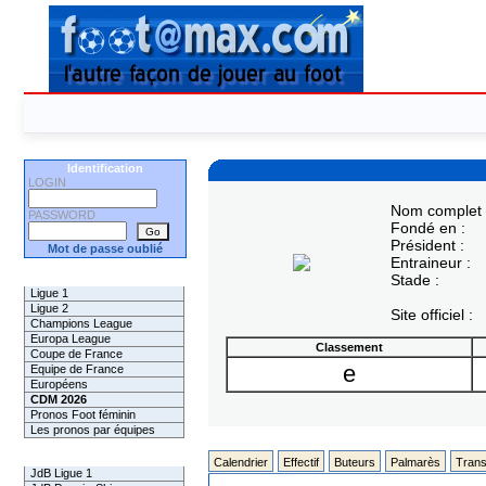
Identification
LOGIN
Nom complet 
PASSWORD
Fondé en :
Président :
Mot de passe oublié
Entraineur :
Les Pronos
Stade :
Ligue 1
Ligue 2
Site officiel :
Champions League
Europa League
Classement
Coupe de France
e
Equipe de France
Européens
CDM 2026
Pronos Foot féminin
Les pronos par équipes
Les Challenges
Calendrier
Effectif
Buteurs
Palmarès
Trans
JdB Ligue 1