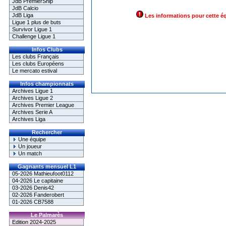
JdB PremierShip
JdB Calcio
JdB Liga
Les informations pour cette é
Ligue 1 plus de buts
Survivor Ligue 1
Challenge Ligue 1
Infos Clubs
Les clubs Français
Les clubs Européens
Le mercato estival
Infos championnats
Archives Ligue 1
Archives Ligue 2
Archives Premier League
Archives Serie A
Archives Liga
Rechercher
Une équipe
Un joueur
Un match
Gagnants mensuel L1
05-2026 Mathieufoot0112
04-2026 Le capitaine
03-2026 Denis42
02-2026 Fanderobert
01-2026 CB7588
Le Palmarès
Edition 2024-2025