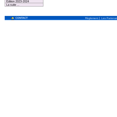
Edition 2023-2024
La suite ...
CONTACT
|
Règlement
Les Partenai