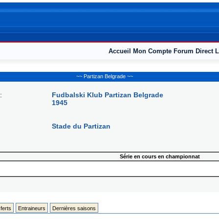
Accueil
Mon Compte
Forum
Direct L
~~ Partizan Belgrade ~~
:
Fudbalski Klub Partizan Belgrade
1945
Stade du Partizan
Série en cours en championnat
ferts
Entraineurs
Dernières saisons