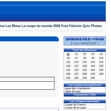
ive
Les Bleus
La coupe du monde 2026
Foot Féminin
Quiz
Photos
Tous les Résultats
J1
J2
J3
J4
J5
J6
J7
J8
J9
J10
J11
J12
J13
J14
J15
J16
J17
J18
J19
J20
J21
J22
J23
J24
J25
J26
J27
J28
J29
J30
J31
J32
J33
J34
Les coupes Européennes
Ligue des champions
Ligue Europa
Classement CAN
Les coupes nationales
Coupe de France
Coupe de la Ligue