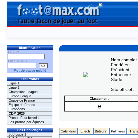
Identification
LOGIN
Nom complet 
PASSWORD
Fondé en :
Président :
Mot de passe oublié
Entraineur :
Les Pronos
Stade :
Ligue 1
Ligue 2
Site officiel :
Champions League
Europa League
Classement
Coupe de France
e
Equipe de France
Européens
CDM 2026
Pronos Foot féminin
Les pronos par équipes
Les Challenges
Calendrier
Effectif
Buteurs
Palmarès
Trans
JdB Ligue 1