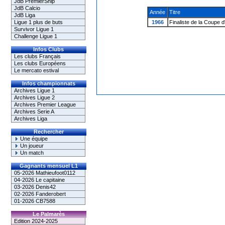
JdB PremierShip
JdB Calcio
Année
Titre
JdB Liga
Ligue 1 plus de buts
1966
Finaliste de la Coupe
Survivor Ligue 1
Challenge Ligue 1
Infos Clubs
Les clubs Français
Les clubs Européens
Le mercato estival
Infos championnats
Archives Ligue 1
Archives Ligue 2
Archives Premier League
Archives Serie A
Archives Liga
Rechercher
Une équipe
Un joueur
Un match
Gagnants mensuel L1
05-2026 Mathieufoot0112
04-2026 Le capitaine
03-2026 Denis42
02-2026 Fanderobert
01-2026 CB7588
Le Palmarès
Edition 2024-2025