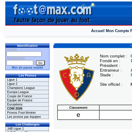
Accueil
Mon Compte
~
Identification
LOGIN
Nom complet :
PASSWORD
Fondé en :
Président :
Mot de passe oublié
Entraineur :
Stade :
Les Pronos
Ligue 1
Ligue 2
Site officiel :
Champions League
Europa League
Coupe de France
Equipe de France
Européens
Classement
CDM 2026
Pronos Foot féminin
e
Les pronos par équipes
Les Challenges
JdB Ligue 1