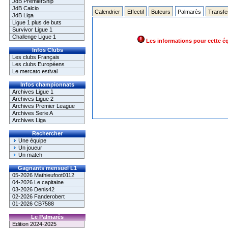
JdB PremierShip
JdB Calcio
Calendrier
Effectif
Buteurs
Palmarès
Transfe
JdB Liga
Ligue 1 plus de buts
Survivor Ligue 1
Challenge Ligue 1
Les informations pour cette é
Infos Clubs
Les clubs Français
Les clubs Européens
Le mercato estival
Infos championnats
Archives Ligue 1
Archives Ligue 2
Archives Premier League
Archives Serie A
Archives Liga
Rechercher
Une équipe
Un joueur
Un match
Gagnants mensuel L1
05-2026 Mathieufoot0112
04-2026 Le capitaine
03-2026 Denis42
02-2026 Fanderobert
01-2026 CB7588
Le Palmarès
Edition 2024-2025