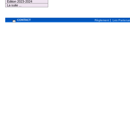
Edition 2023-2024
La suite ...
CONTACT
|
Règlement
Les Partenai