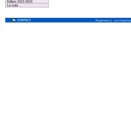
Edition 2023-2024
La suite ...
CONTACT
|
Règlement
Les Partenai