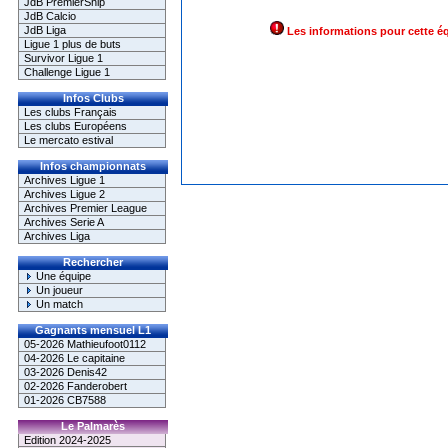
JdB PremierShip
JdB Calcio
JdB Liga
Les informations pour cette é
Ligue 1 plus de buts
Survivor Ligue 1
Challenge Ligue 1
Infos Clubs
Les clubs Français
Les clubs Européens
Le mercato estival
Infos championnats
Archives Ligue 1
Archives Ligue 2
Archives Premier League
Archives Serie A
Archives Liga
Rechercher
Une équipe
Un joueur
Un match
Gagnants mensuel L1
05-2026 Mathieufoot0112
04-2026 Le capitaine
03-2026 Denis42
02-2026 Fanderobert
01-2026 CB7588
Le Palmarès
Edition 2024-2025