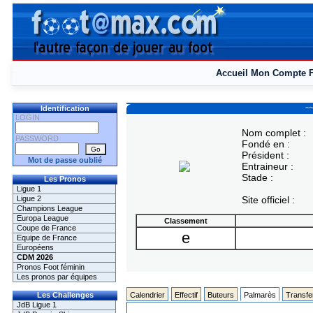
Accueil
Mon Compte
~
Identification
LOGIN
Nom complet :
PASSWORD
Fondé en :
Président :
Mot de passe oublié
Entraineur :
Stade :
Les Pronos
Ligue 1
Ligue 2
Site officiel :
Champions League
Europa League
Classement
Coupe de France
e
Equipe de France
Européens
CDM 2026
Pronos Foot féminin
Les pronos par équipes
Les Challenges
Calendrier
Effectif
Buteurs
Palmarès
Transfe
JdB Ligue 1