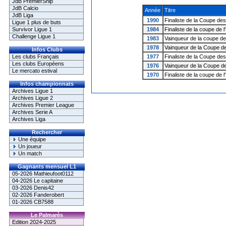
JdB PremierShip
JdB Calcio
Année
Titre
JdB Liga
1990
Finaliste de la Coupe de
Ligue 1 plus de buts
Survivor Ligue 1
1984
Finaliste de la coupe de 
Challenge Ligue 1
1983
Vainqueur de la coupe de
1978
Vainqueur de la Coupe 
Infos Clubs
Les clubs Français
1977
Finaliste de la Coupe de
Les clubs Européens
1976
Vainqueur de la Coupe 
Le mercato estival
1970
Finaliste de la coupe de 
Infos championnats
Archives Ligue 1
Archives Ligue 2
Archives Premier League
Archives Serie A
Archives Liga
Rechercher
Une équipe
Un joueur
Un match
Gagnants mensuel L1
05-2026 Mathieufoot0112
04-2026 Le capitaine
03-2026 Denis42
02-2026 Fanderobert
01-2026 CB7588
Le Palmarès
Edition 2024-2025