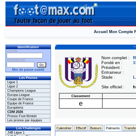
Accueil
Mon Compte
~
Identification
LOGIN
Nom complet :
R
PASSWORD
Fondé en :
1
Président :
Mot de passe oublié
Entraineur :
Stade :
L
Les Pronos
Ligue 1
Ligue 2
Site officiel :
h
Champions League
Europa League
Classement
Coupe de France
e
Equipe de France
Européens
CDM 2026
Pronos Foot féminin
Les pronos par équipes
Les Challenges
Calendrier
Effectif
Buteurs
Palmarès
Transfe
JdB Ligue 1