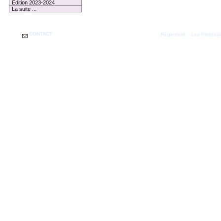
Edition 2023-2024
La suite ...
CONTACT
|
Règlement
Les Partenai