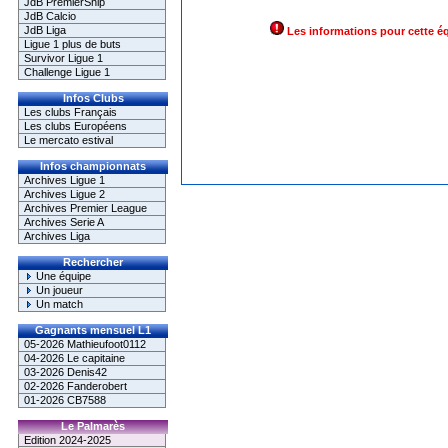
JdB PremierShip
JdB Calcio
JdB Liga
Les informations pour cette é
Ligue 1 plus de buts
Survivor Ligue 1
Challenge Ligue 1
Infos Clubs
Les clubs Français
Les clubs Européens
Le mercato estival
Infos championnats
Archives Ligue 1
Archives Ligue 2
Archives Premier League
Archives Serie A
Archives Liga
Rechercher
Une équipe
Un joueur
Un match
Gagnants mensuel L1
05-2026 Mathieufoot0112
04-2026 Le capitaine
03-2026 Denis42
02-2026 Fanderobert
01-2026 CB7588
Le Palmarès
Edition 2024-2025