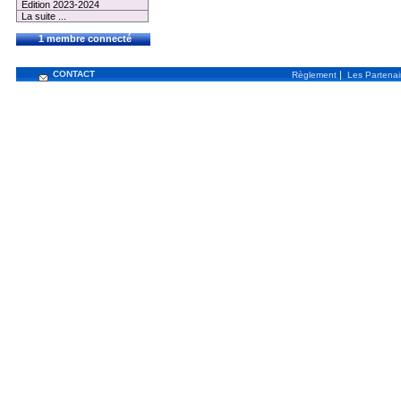
Edition 2023-2024
La suite ...
1 membre connecté
CONTACT
|
Règlement
Les Partenai