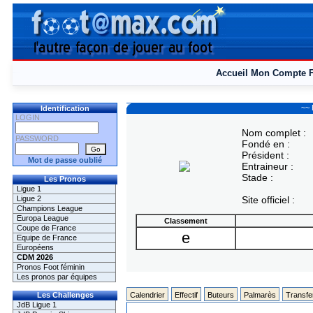
Accueil
Mon Compte
~~ 
Identification
LOGIN
Nom complet :
PASSWORD
Fondé en :
Président :
Mot de passe oublié
Entraineur :
Stade :
Les Pronos
Ligue 1
Ligue 2
Site officiel :
Champions League
Europa League
Classement
Coupe de France
e
Equipe de France
Européens
CDM 2026
Pronos Foot féminin
Les pronos par équipes
Les Challenges
Calendrier
Effectif
Buteurs
Palmarès
Transfe
JdB Ligue 1