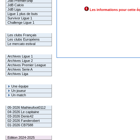
JdB PremierShip
JdB Calcio
JdB Liga
Les informations pour cette é
Ligue 1 plus de buts
Survivor Ligue 1
Challenge Ligue 1
Infos Clubs
Les clubs Français
Les clubs Européens
Le mercato estival
Infos championnats
Archives Ligue 1
Archives Ligue 2
Archives Premier League
Archives Serie A
Archives Liga
Rechercher
Une équipe
Un joueur
Un match
Gagnants mensuel L1
05-2026 Mathieufoot0112
04-2026 Le capitaine
03-2026 Denis42
02-2026 Fanderobert
01-2026 CB7588
Le Palmarès
Edition 2024-2025