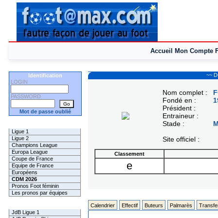
Accueil
Mon Compte
~~ D
Identification
LOGIN
Nom complet :
F
PASSWORD
Fondé en :
1
Président :
Mot de passe oublié
Entraineur :
Stade :
M
Les Pronos
Ligue 1
Ligue 2
Site officiel :
Champions League
Europa League
Classement
Coupe de France
e
Equipe de France
Européens
CDM 2026
Pronos Foot féminin
Les pronos par équipes
Les Challenges
Calendrier
Effectif
Buteurs
Palmarès
Transfe
JdB Ligue 1