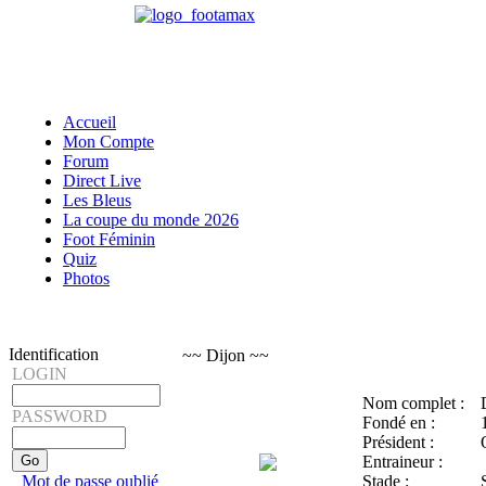
Accueil
Mon Compte
Forum
Direct Live
Les Bleus
La coupe du monde 2026
Foot Féminin
Quiz
Photos
Identification
~~ Dijon ~~
LOGIN
Nom complet :
PASSWORD
Fondé en :
Président :
Entraineur :
Mot de passe oublié
Stade :