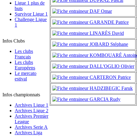
DUPRAZ Pascal
Ligue 1 plus de
buts
DAF Omar
Survivor Ligue 1
Challenge Ligue
GARANDE Patrice
1
LINARÈS David
Infos Clubs
JOBARD Stéphane
Les clubs
KOMBOUARÉ Antoin
Français
Les clubs
DALL'OGLIO Olivier
Européens
Le mercato
CARTERON Patrice
estival
HADZIBEGIC Faruk
Infos championnats
GARCIA Rudy
Archives Ligue 1
Archives Ligue 2
Archives Premier
League
Archives Serie A
Archives Liga