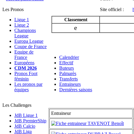
Les Pronos
Site officiel :
Ligue 1
Classement
Ligue 2
e
Champions
League
Europa League
Coupe de France
Equipe de
France
Calendrier
Européens
Effectif
CDM 2026
Buteurs
Pronos Foot
Palmarès
féminin
Transferts
Les pronos par
Entraineurs
équipes
Dernières saisons
Les Challenges
Entraineur
JdB Ligue 1
JdB PremierShip
TAVENOT Benoît
JdB Calcio
JdB Liga