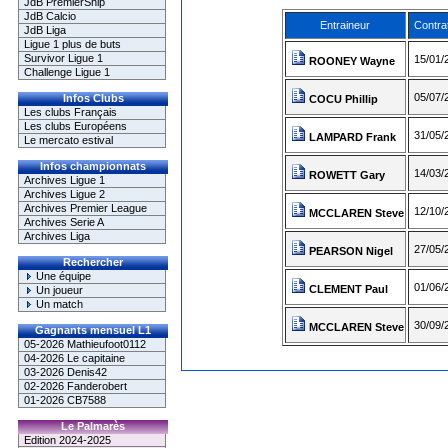
JdB PremierShip
JdB Calcio
Entraineur
Contra
JdB Liga
Ligue 1 plus de buts
Survivor Ligue 1
15/01/
ROONEY Wayne
Challenge Ligue 1
05/07/
Infos Clubs
COCU Phillip
Les clubs Français
Les clubs Européens
31/05/
LAMPARD Frank
Le mercato estival
Infos championnats
14/03/
ROWETT Gary
Archives Ligue 1
Archives Ligue 2
Archives Premier League
12/10/
MCCLAREN Steve
Archives Serie A
Archives Liga
27/05/
PEARSON Nigel
Rechercher
Une équipe
01/06/
CLEMENT Paul
Un joueur
Un match
30/09/
MCCLAREN Steve
Gagnants mensuel L1
05-2026 Mathieufoot0112
04-2026 Le capitaine
03-2026 Denis42
02-2026 Fanderobert
01-2026 CB7588
Le Palmarès
Edition 2024-2025