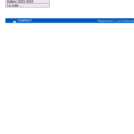
Edition 2023-2024
La suite ...
CONTACT
|
Règlement
Les Partenai