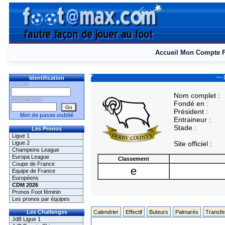
Accueil
Mon Compte
~~ 
Identification
LOGIN
Nom complet :
PASSWORD
Fondé en :
Président :
Mot de passe oublié
Entraineur :
Stade :
Les Pronos
Ligue 1
Ligue 2
Site officiel :
Champions League
Europa League
Classement
Coupe de France
e
Equipe de France
Européens
CDM 2026
Pronos Foot féminin
Les pronos par équipes
Les Challenges
Calendrier
Effectif
Buteurs
Palmarès
Transfe
JdB Ligue 1