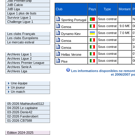
JdB PremierShip
JdB Calcio
JdB Liga
Club
Pays
Type
Montant
P
Ligue 1 plus de buts
Survivor Ligue 1
Sous contrat
N
Sporting Portugal
Challenge Ligue 1
Sous contrat
9.0 M€
0
Genoa
Infos Clubs
Sous contrat
7.0 M€
0
Les clubs Français
Dynamo Kiev
Les clubs Européens
Sous contrat
0
Genoa
Le mercato estival
Sous contrat
1
Genoa
Infos championnats
Sous contrat
0
Archives Ligue 1
Hellas Verone
Archives Ligue 2
Sous contrat
0
Pise
Archives Premier League
Archives Serie A
Les informations disponibles ne remonte
Archives Liga
et 2006/2007 p
Rechercher
Une équipe
Un joueur
Un match
Gagnants mensuel L1
05-2026 Mathieufoot0112
04-2026 Le capitaine
03-2026 Denis42
02-2026 Fanderobert
01-2026 CB7588
Le Palmarès
Edition 2024-2025