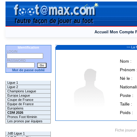
Accueil
Mon Compte
~~ La 
Identification
LOGIN
PASSWORD
Nom :
Prénom 
Mot de passe oublié
Né le :
Les Pronos
Ligue 1
Nationali
Ligue 2
Champions League
Poste :
Europa League
Coupe de France
Taille :
Equipe de France
Européens
Poids :
CDM 2026
Pronos Foot féminin
Les pronos par équipes
Les Challenges
Fiche joueur 
JdB Ligue 1