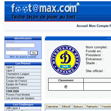
Accueil
Mon Compte
~~
Identification
LOGIN
Nom complet :
PASSWORD
Fondé en :
Président :
Mot de passe oublié
Entraineur :
Stade :
Les Pronos
Ligue 1
Ligue 2
Site officiel :
Champions League
Europa League
Classement
Coupe de France
Equipe de France
e
Européens
CDM 2026
Pronos Foot féminin
Les pronos par équipes
Les Challenges
Calendrier
Effectif
Buteurs
Palmarès
Transfe
JdB Ligue 1