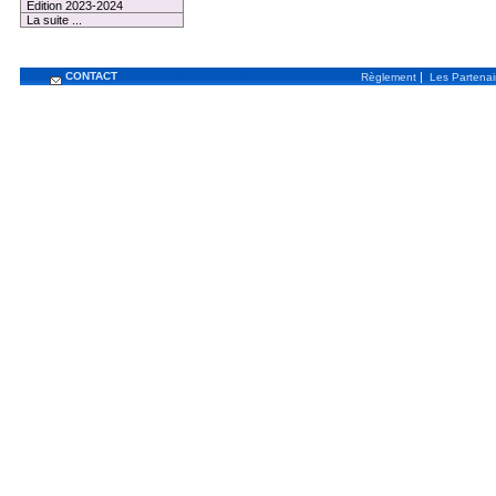
Edition 2023-2024
La suite ...
CONTACT
|
Règlement
Les Partenai