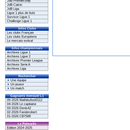
JdB PremierShip
JdB Calcio
JdB Liga
Ligue 1 plus de buts
Survivor Ligue 1
Challenge Ligue 1
Infos Clubs
Les clubs Français
Les clubs Européens
Le mercato estival
Infos championnats
Archives Ligue 1
Archives Ligue 2
Archives Premier League
Archives Serie A
Archives Liga
Rechercher
Une équipe
Un joueur
Un match
Gagnants mensuel L1
05-2026 Mathieufoot0112
04-2026 Le capitaine
03-2026 Denis42
02-2026 Fanderobert
01-2026 CB7588
Le Palmarès
Edition 2024-2025