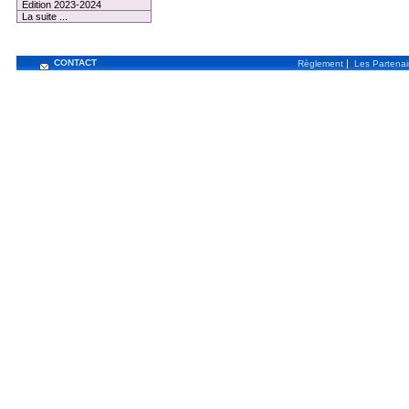
Edition 2023-2024
La suite ...
CONTACT
|
Règlement
Les Partenai