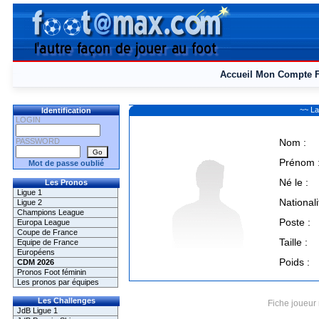
Accueil
Mon Compte
~~ La
Identification
LOGIN
PASSWORD
Nom :
Prénom 
Mot de passe oublié
Né le :
Les Pronos
Ligue 1
Nationali
Ligue 2
Champions League
Poste :
Europa League
Coupe de France
Taille :
Equipe de France
Européens
Poids :
CDM 2026
Pronos Foot féminin
Les pronos par équipes
Les Challenges
Fiche joueur 
JdB Ligue 1