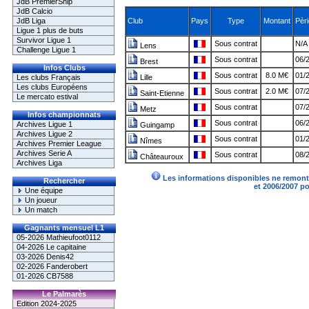
JdB PremierShip
JdB Calcio
JdB Liga
Club
Pays
Type
Montant
Pèr
Ligue 1 plus de buts
Survivor Ligue 1
Sous contrat
N/A 
Lens
Challenge Ligue 1
Sous contrat
06/
Brest
Infos Clubs
Sous contrat
8.0 M€
01/
Les clubs Français
Lille
Les clubs Européens
Sous contrat
2.0 M€
07/
Saint-Etienne
Le mercato estival
Sous contrat
07/
Metz
Infos championnats
Sous contrat
06/
Archives Ligue 1
Guingamp
Archives Ligue 2
Sous contrat
01/
Nîmes
Archives Premier League
Archives Serie A
Sous contrat
08/
Châteauroux
Archives Liga
Les informations disponibles ne remonte
Rechercher
et 2006/2007 p
Une équipe
Un joueur
Un match
Gagnants mensuel L1
05-2026 Mathieufoot0112
04-2026 Le capitaine
03-2026 Denis42
02-2026 Fanderobert
01-2026 CB7588
Le Palmarès
Edition 2024-2025